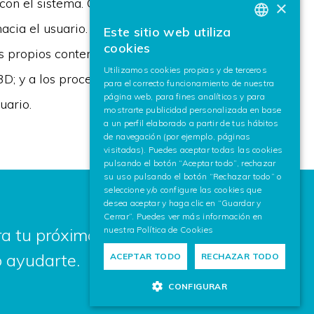
 con el sistema. Con estas entradas se investigará
×
acia el usuario. Esta adaptación deberá ser
Este sitio web utiliza
BASQUE
cookies
los propios contenidos, pudiendo mostrar desde
SPANISH
Utilizamos cookies propias y de terceros
D; y a los procesos, adaptando la información
para el correcto funcionamiento de nuestra
ENGLISH
página web, para fines analíticos y para
uario.
mostrarte publicidad personalizada en base
a un perfil elaborado a partir de tus hábitos
de navegación (por ejemplo, páginas
visitadas). Puedes aceptar todas las cookies
pulsando el botón “Aceptar todo”, rechazar
su uso pulsando el botón “Rechazar todo” o
seleccione y/o configure las cookies que
desea aceptar y haga clic en “Guardar y
Cerrar”. Puedes ver más información en
nuestra
Política de Cookies
a tu próximo proyecto? Escríbenos,
 ayudarte.
ACEPTAR TODO
RECHAZAR TODO
CONFIGURAR