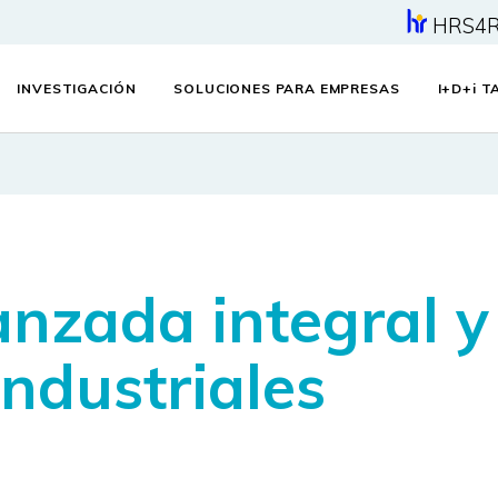
HRS4
INVESTIGACIÓN
SOLUCIONES PARA EMPRESAS
I+D+
i
TA
nzada integral y
ndustriales