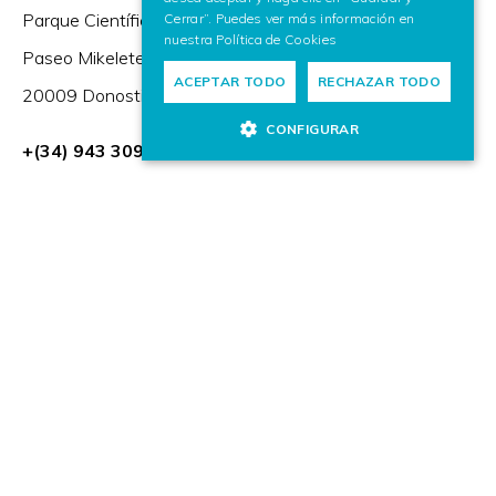
Parque Científico y Tecnológico de Gipuzkoa,
Cerrar”. Puedes ver más información en
nuestra
Política de Cookies
Paseo Mikeletegi 57,
ACEPTAR TODO
RECHAZAR TODO
20009 Donostia / San Sebastián (España)
CONFIGURAR
+(34) 943 309 230
Zorrotzaurreko Erribera 2, Deusto,
48014 Bilbao (España)
HR Excellence in Research
Miembro de: