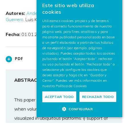
Este sitio web utiliza
BASQUE
cookies
Autores:
Ander Arbelaiz Aranzasti
Aitor Moreno
SPANISH
Guerrero
Luis Kabongo
Alejandro García-Alonso
Utilizamos cookies propias y de terceros
para el correcto funcionamiento de nuestra
ENGLISH
página web, para fines analíticos y para
Fecha:
01.01.2017
mostrarte publicidad personalizada en base
a un perfil elaborado a partir de tus hábitos
de navegación (por ejemplo, páginas
visitadas). Puedes aceptar todas las cookies
PDF
pulsando el botón “Aceptar todo”, rechazar
su uso pulsando el botón “Rechazar todo” o
seleccione y/o configure las cookies que
desea aceptar y haga clic en “Guardar y
ABSTRACT
Cerrar”. Puedes ver más información en
nuestra
Política de Cookies
ACEPTAR TODO
RECHAZAR TODO
This paper presents three required functionality
when volume datasets are aimed to be
CONFIGURAR
visualized in ubiquitous platforms: i) support of
segmented volume datasets, ii) navigation inside