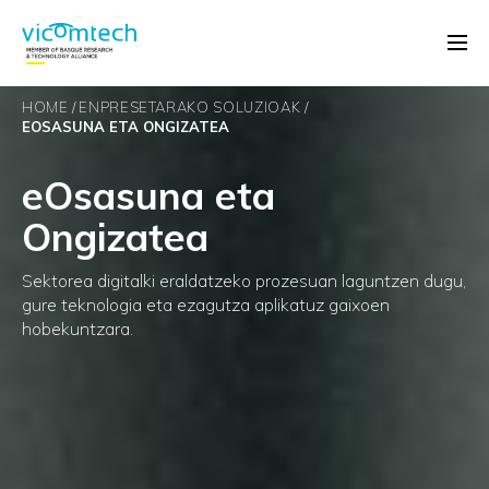
HOME
ENPRESETARAKO SOLUZIOAK
EOSASUNA ETA ONGIZATEA
eOsasuna eta
Ongizatea
Sektorea digitalki eraldatzeko prozesuan laguntzen dugu,
gure teknologia eta ezagutza aplikatuz gaixoen
hobekuntzara.