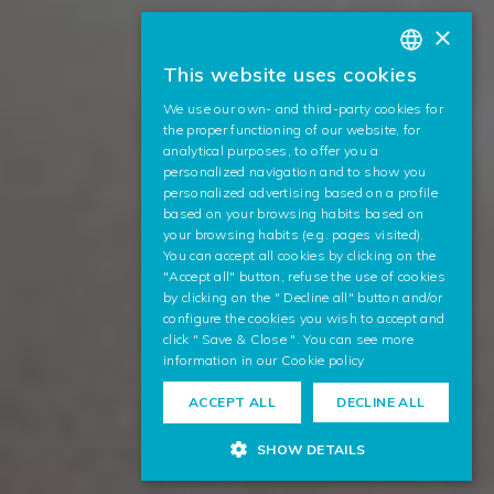
×
This website uses cookies
BASQUE
We use our own- and third-party cookies for
SPANISH
the proper functioning of our website, for
analytical purposes, to offer you a
ENGLISH
personalized navigation and to show you
personalized advertising based on a profile
based on your browsing habits based on
your browsing habits (e.g. pages visited).
You can accept all cookies by clicking on the
"Accept all" button, refuse the use of cookies
by clicking on the " Decline all" button and/or
configure the cookies you wish to accept and
click " Save & Close ". You can see more
information in our
Cookie policy
ACCEPT ALL
DECLINE ALL
SHOW DETAILS