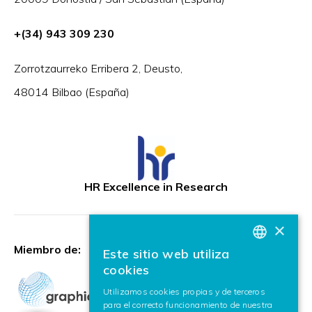
+(34) 943 309 230
Zorrotzaurreko Erribera 2, Deusto,
48014 Bilbao (España)
HR Excellence in Research
×
Miembro de:
Este sitio web utiliza
BASQUE
cookies
SPANISH
Utilizamos cookies propias y de terceros
para el correcto funcionamiento de nuestra
ENGLISH