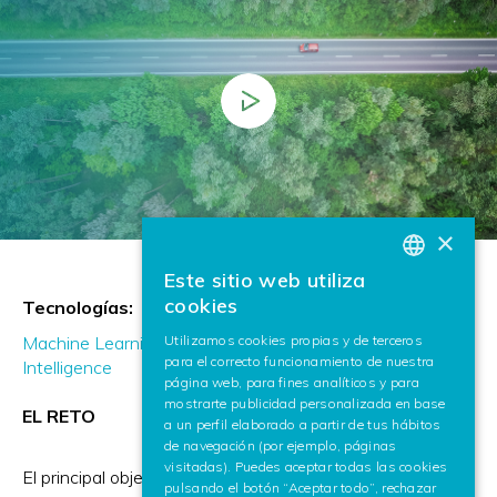
×
Este sitio web utiliza
BASQUE
cookies
Tecnologías:
SPANISH
Utilizamos cookies propias y de terceros
Machine Learning & Generative AI
Data, Knowledge &
para el correcto funcionamiento de nuestra
ENGLISH
Intelligence
página web, para fines analíticos y para
mostrarte publicidad personalizada en base
EL RETO
a un perfil elaborado a partir de tus hábitos
de navegación (por ejemplo, páginas
visitadas). Puedes aceptar todas las cookies
El principal objetivo del proyecto es mejorar la seguridad
pulsando el botón “Aceptar todo”, rechazar