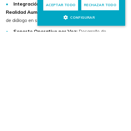
Integración en Entornos Virtuales y de
ACEPTAR TODO
RECHAZAR TODO
Realidad Aumentada:
Implementación de sistemas
CONFIGURAR
de diálogo en simuladores y otros entornos inmersivos.
Soporte Operativo por Voz:
Desarrollo de
asistentes para el registro de información por voz o
para el soporte a operarios de máquinas
Asistentes Basados en Documentación:
Creación de herramientas que permiten a
organizaciones consultar información específica como
normas y estándares industriales a través de un
diálogo interactivo.