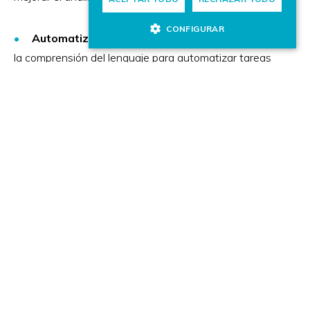
CONFIGURAR
Automatización de Procesos (RPA):
Utilizamos
la comprensión del lenguaje para automatizar tareas
backoffice, lo que permite una lectura y
procesamiento de documentos de manera
automática. Esta tecnología es adaptable a diversos
sectores, desde la administración pública hasta
entornos industriales.
Grandes Modelos de Lenguaje Grandes
(LLMs):
Aplicación y adaptación de LLMs a dominios
específicos, creando asistentes técnicos o de soporte
interno o externo.