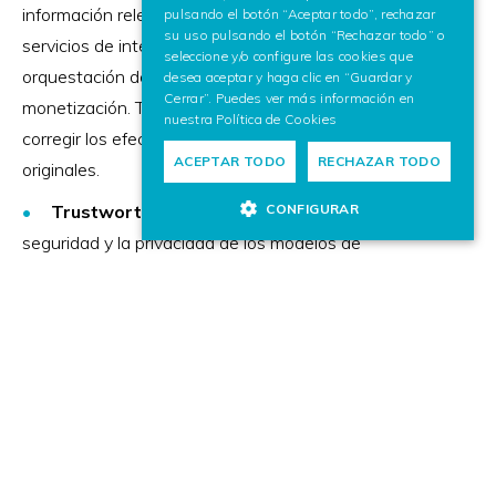
información relevante (internet, darkweb, otros
pulsando el botón “Aceptar todo”, rechazar
su uso pulsando el botón “Rechazar todo” o
servicios de inteligencia) sobre campañas de fraude,
seleccione y/o configure las cookies que
orquestación de ciberataques, venta de información o
desea aceptar y haga clic en “Guardar y
Cerrar”. Puedes ver más información en
monetización. Tanto para prevenir nuevos incidentes,
nuestra
Política de Cookies
corregir los efectos adversos, o perseguir a los autores
ACEPTAR TODO
RECHAZAR TODO
originales.
CONFIGURAR
Trustworthy AI:
Protegemos la confianza, la
seguridad y la privacidad de los modelos de
inteligencia artificial. Para ello analizamos el
funcionamiento interno del modelo para detectar
debilidades durante el diseño o el entrenamiento, así
como modificaciones maliciosas que puedan llevar al
modelo a no funcionar de forma adecuada.