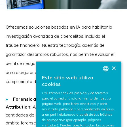
Ofrecemos soluciones basadas en IA para habilitar la
investigación avanzada de ciberdelitos, incluido el
fraude financiero. Nuestra tecnología, además de
garantizar desarrollos robustos, nos permite evaluar el
perfil de riesgo de modelos desarrollados por terceros
×
para asegurar un uso de la IA confiable en
Este sitio web utiliza
BASQUE
cumplimiento de los nuevos marcos regulatorios.
cookies
SPANISH
Utilizamos cookies propias y de terceros
para el correcto funcionamiento de nuestra
Forensic analysis, Security Intelligence and
ENGLISH
página web, para fines analíticos y para
Attribution:
Analizamos automáticamente grandes
mostrarte publicidad personalizada en base
cantidades de datos digitales, tanto recabados en un
a un perfil elaborado a partir de tus hábitos
de navegación (por ejemplo, páginas
ámbito forense digital como de fuentes externas de
visitadas). Puedes aceptar todas las cookies