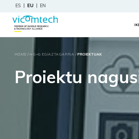
ES
EU
EN
I
HOME
I+G+
b
EGIAZTAGARRIA
PROIEKTUAK
Proiektu nagus