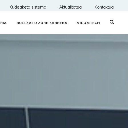
Kudeaketa sistema
Aktualitatea
Kontaktua
RIA
BULTZATU ZURE KARRERA
VICOMTECH