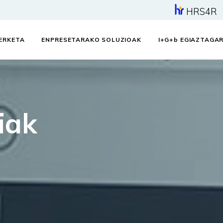
HRS4R
KERKETA
ENPRESETARAKO SOLUZIOAK
I+G+
b
EGIAZTAGAR
iak