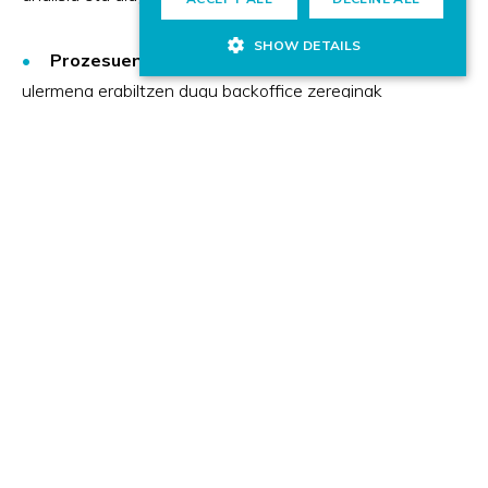
SHOW DETAILS
Prozesuen automatizazioa (RPA)
: Lengoaiaren
ulermena erabiltzen dugu backoffice zereginak
automatizatzeko, eta horrek dokumentuak
automatikoki irakurtzea eta prozesatzea ahalbidetzen
du. Teknologia hori hainbat sektoretara egokitu
daiteke, hala nola administrazio publikora eta
industria-inguruneetara.
Hizkuntza Eredu Handiak (LLM):
LLMak
domeinu espezifikoetara aplikatzen eta egokitzen
ditugu, barne edo kanpoko laguntzaile teknikoak
sortuz.