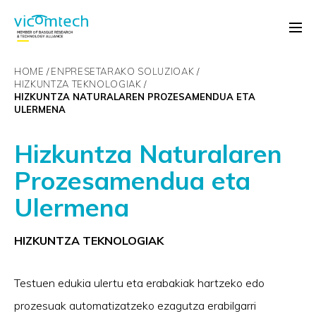
HOME
ENPRESETARAKO SOLUZIOAK
HIZKUNTZA TEKNOLOGIAK
HIZKUNTZA NATURALAREN PROZESAMENDUA ETA
ULERMENA
Hizkuntza Naturalaren
Prozesamendua eta
Ulermena
HIZKUNTZA TEKNOLOGIAK
Testuen edukia ulertu eta erabakiak hartzeko edo
prozesuak automatizatzeko ezagutza erabilgarri