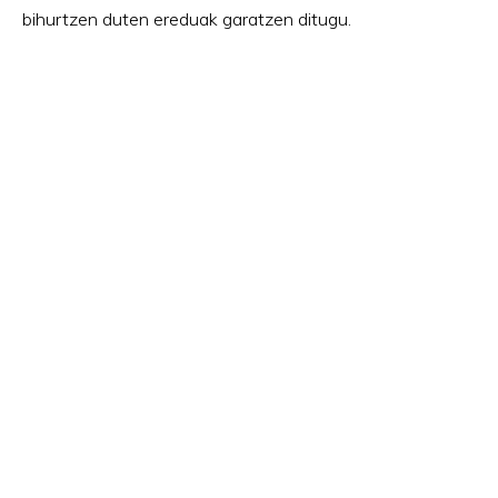
bihurtzen duten ereduak garatzen ditugu.