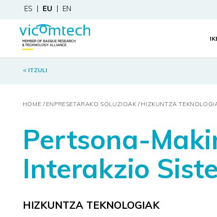
ES
EU
EN
I
< ITZULI
HOME
ENPRESETARAKO SOLUZIOAK
HIZKUNTZA TEKNOLOGI
Pertsona-Makin
Interakzio Sis
HIZKUNTZA TEKNOLOGIAK