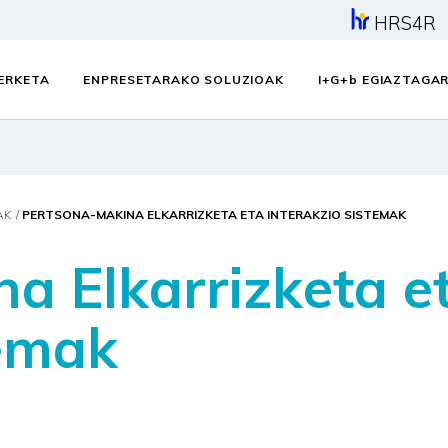
HRS4R
KERKETA
ENPRESETARAKO SOLUZIOAK
I+G+
b
EGIAZTAGAR
AK
PERTSONA-MAKINA ELKARRIZKETA ETA INTERAKZIO SISTEMAK
a Elkarrizketa e
temak