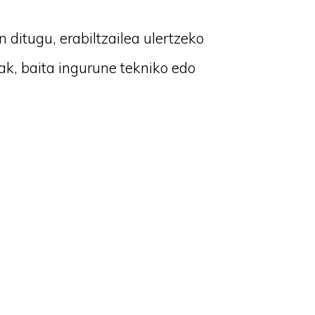
 ditugu, erabiltzailea ulertzeko
ak, baita ingurune tekniko edo