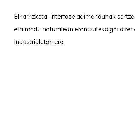
Elkarrizketa-interfaze adimendunak sortzen
eta modu naturalean erantzuteko gai diren
industrialetan ere.