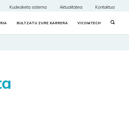
Kudeaketa sistema
Aktualitatea
Kontaktua
RIA
BULTZATU ZURE KARRERA
VICOMTECH
ta