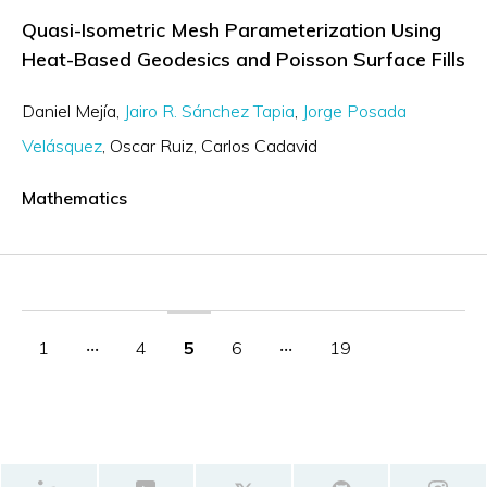
Quasi-Isometric Mesh Parameterization Using
Heat-Based Geodesics and Poisson Surface Fills
Daniel Mejía
Jairo R. Sánchez Tapia
Jorge Posada
Velásquez
Oscar Ruiz
Carlos Cadavid
Mathematics
1
‧‧‧
4
5
6
‧‧‧
19