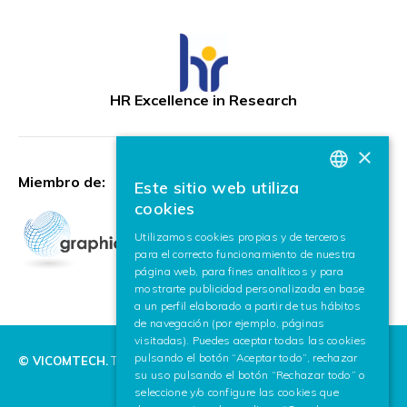
HR Excellence in Research
×
Miembro de:
Este sitio web utiliza
BASQUE
cookies
SPANISH
Utilizamos cookies propias y de terceros
para el correcto funcionamiento de nuestra
ENGLISH
página web, para fines analíticos y para
mostrarte publicidad personalizada en base
a un perfil elaborado a partir de tus hábitos
de navegación (por ejemplo, páginas
visitadas). Puedes aceptar todas las cookies
pulsando el botón “Aceptar todo”, rechazar
© VICOMTECH.
Todos los derechos reservados.
su uso pulsando el botón “Rechazar todo” o
seleccione y/o configure las cookies que