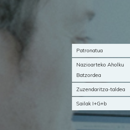
Patronatua
Nazioarteko Aholku
Batzordea
Zuzendaritza-taldea
Sailak I+G+b