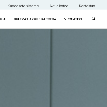
Kudeaketa sistema
Aktualitatea
Kontaktua
RIA
BULTZATU ZURE KARRERA
VICOMTECH