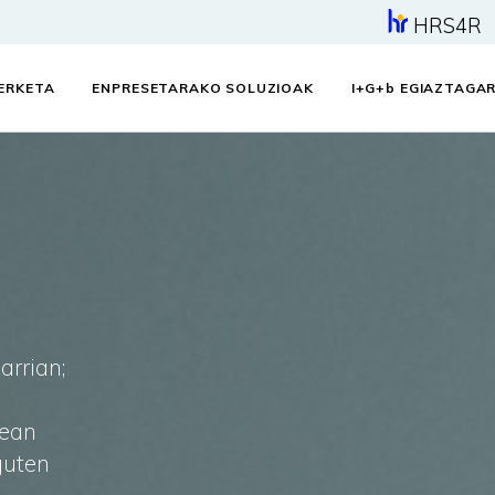
HRS4R
KERKETA
ENPRESETARAKO SOLUZIOAK
I+G+
b
EGIAZTAGAR
arrian;
tean
guten