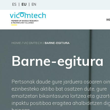
ES
EU
EN
I
HOME
VICOMTECH
BARNE-EGITURA
Barne-egitura
Pertsonak daude gure jarduera osoaren oin
ezinbesteko aktibo bat osatzen dute, gure
emaitzetan bikaintasuna lortzea eta gizar
inpaktu positiboa eragitea ahalbidetzen di