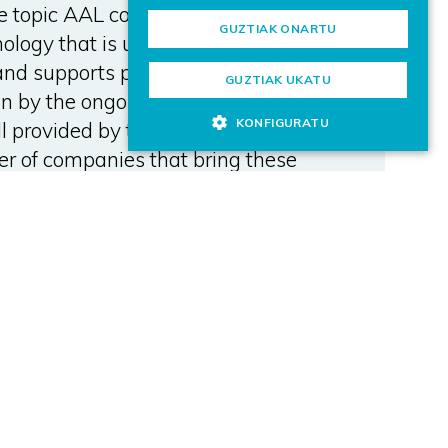
e topic AAL comes up,
GUZTIAK ONARTU
nology that is unobtrusively
nd supports people in their
GUZTIAK UKATU
riven by the ongoing development
KONFIGURATU
ill provided by the AAL research
r of companies that bring these