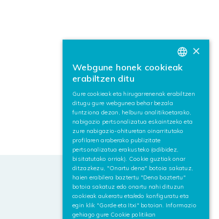
×
Webgune honek cookieak
BASQUE
erabiltzen ditu
SPANISH
Gure cookieak eta hirugarrenenak erabiltzen
ditugu gure webgunea behar bezala
ENGLISH
funtziona dezan, helburu analitikoetarako,
nabigazio pertsonalizatua eskaintzeko eta
zure nabigazio-ohituretan oinarritutako
profilaren araberako publizitate
pertsonalizatua erakusteko (adibidez,
bisitatutako orriak). Cookie guztiak onar
ditzazkezu, "Onartu dena" botoia sakatuz,
haien erabilera baztertu "Dena baztertu"
botoia sakatuz edo onartu nahi dituzun
cookieak aukeratu eta/edo konfiguratu eta
egin klik "Gorde eta Itxi" botoian. Informazio
gehiago gure
Cookie politikan