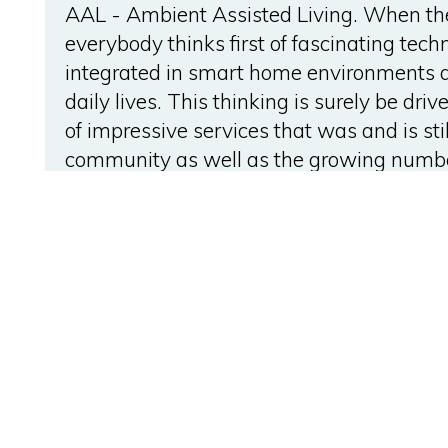
AAL - Ambient Assisted Living. When th
everybody thinks first of fascinating tech
integrated in smart home environments a
daily lives. This thinking is surely be d
of impressive services that was and is st
community as well as the growing numbe
technology to market.
BIB_TEXT