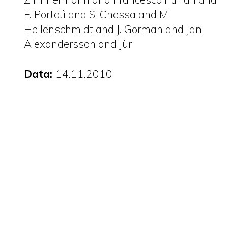
F. Portotì and S. Chessa and M.
Hellenschmidt and J. Gorman and Jan
Alexandersson and Jür
Data:
14.11.2010
PDF