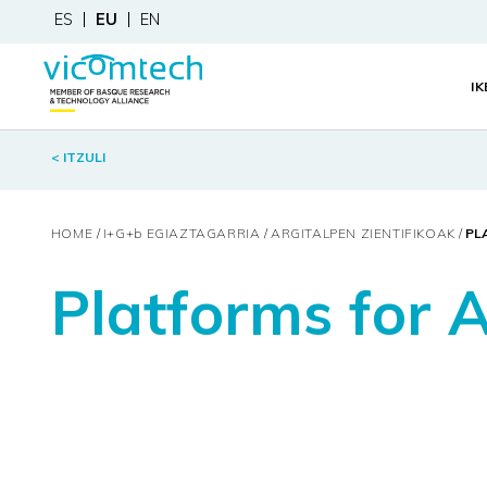
ES
EU
EN
I
< ITZULI
HOME
I+G+
b
EGIAZTAGARRIA
ARGITALPEN ZIENTIFIKOAK
PL
Platforms for 