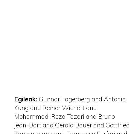
Egileak:
Gunnar Fagerberg and Antonio
Kung and Reiner Wichert and
Mohammad-Reza Tazari and Bruno
Jean-Bart and Gerald Bauer and Gottfried
Zimmermann and Francesco Furfari and