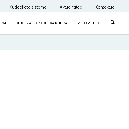
Kudeaketa sistema
Aktualitatea
Kontaktua
RIA
BULTZATU ZURE KARRERA
VICOMTECH