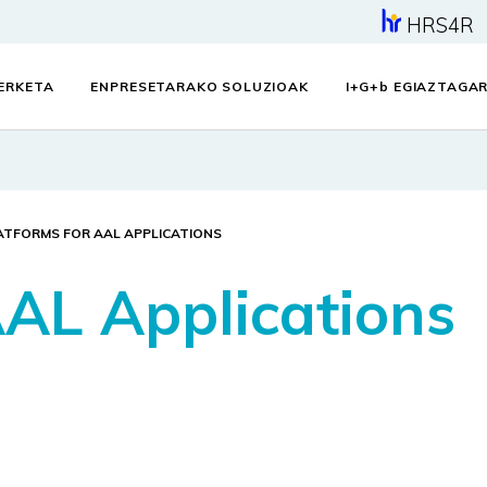
HRS4R
KERKETA
ENPRESETARAKO SOLUZIOAK
I+G+
b
EGIAZTAGAR
ATFORMS FOR AAL APPLICATIONS
AAL Applications