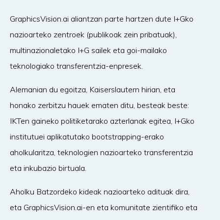
GraphicsVision.ai aliantzan parte hartzen dute I+Gko
nazioarteko zentroek (publikoak zein pribatuak),
multinazionaletako I+G sailek eta goi-mailako
teknologiako transferentzia-enpresek.
Alemanian du egoitza, Kaiserslautern hirian, eta
honako zerbitzu hauek ematen ditu, besteak beste:
IKTen gaineko politiketarako azterlanak egitea, I+Gko
institutuei aplikatutako bootstrapping-erako
aholkularitza, teknologien nazioarteko transferentzia
eta inkubazio birtuala.
Aholku Batzordeko kideak nazioarteko adituak dira,
eta GraphicsVision.ai-en eta komunitate zientifiko eta