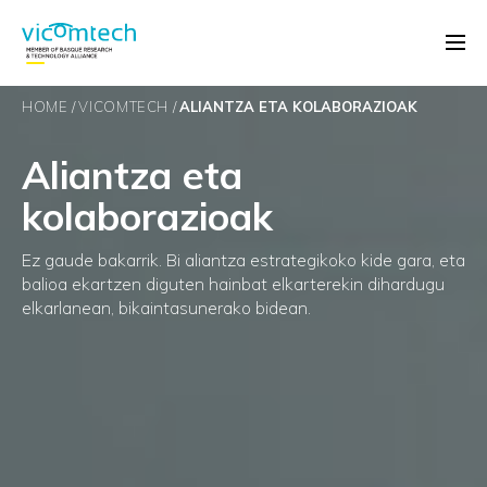
HOME
VICOMTECH
ALIANTZA ETA KOLABORAZIOAK
Aliantza eta
kolaborazioak
Ez gaude bakarrik. Bi aliantza estrategikoko kide gara, eta
balioa ekartzen diguten hainbat elkarterekin dihardugu
elkarlanean, bikaintasunerako bidean.