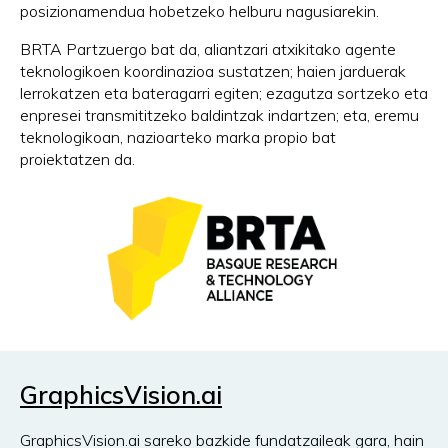
posizionamendua hobetzeko helburu nagusiarekin.
BRTA Partzuergo bat da, aliantzari atxikitako agente
teknologikoen koordinazioa sustatzen; haien jarduerak
lerrokatzen eta bateragarri egiten; ezagutza sortzeko eta
enpresei transmititzeko baldintzak indartzen; eta, eremu
teknologikoan, nazioarteko marka propio bat
proiektatzen da.
GraphicsVision.ai
GraphicsVision.ai sareko bazkide fundatzaileak gara, hain