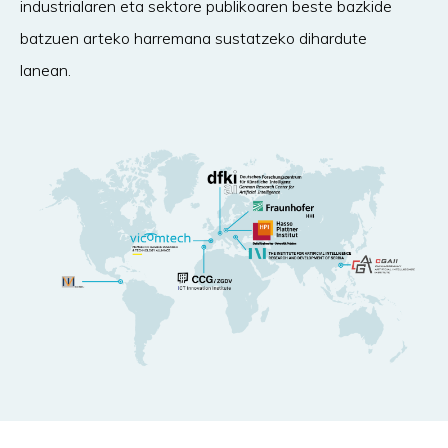
industrialaren eta sektore publikoaren beste bazkide
batzuen arteko harremana sustatzeko dihardute
lanean.