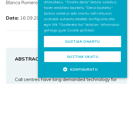
Blanca Romero
ditzazkezu, "Onartu dena" botoia sakatuz,
haien erabilera baztertu "Dena baztertu"
botoia sakatuz edo onartu nahi dituzun
Data:
16.09.2020
cookieak aukeratu eta/edo konfiguratu eta
egin klik "Gorde eta Itxi" botoian. Informazio
gehiago gure
Cookie politikan
GUZTIAK ONARTU
GUZTIAK UKATU
ABSTRACT
KONFIGURATU
Call centres have long demanded technology for
analysing the data theymanage. In this
context, we present Nalytics, a platform that
integrates Speechand Text Analytics in Spanish
in a modular design, and capable of customising
itsmodels to the users’ demands.