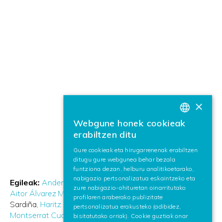
×
Webgune honek cookieak
BASQUE
erabiltzen ditu
SPANISH
Gure cookieak eta hirugarrenenak erabiltzen
ditugu gure webgunea behar bezala
ENGLISH
funtziona dezan, helburu analitikoetarako,
nabigazio pertsonalizatua eskaintzeko eta
Egileak:
Ander González Docasal
Naiara Perez Miguel
zure nabigazio-ohituretan oinarritutako
Aitor Álvarez Muniain
Manex Serras Saenz
Laura García
profilaren araberako publizitate
Sardiña
Haritz Arzelus Irazusta
Aitor García Pablos
pertsonalizatua erakusteko (adibidez,
Montserrat Cuadros Oller
Paz Delgado
Ane Lazpiur
bisitatutako orriak). Cookie guztiak onar