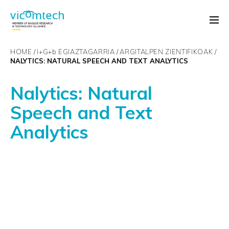
HOME
I+G+
b
EGIAZTAGARRIA
ARGITALPEN ZIENTIFIKOAK
NALYTICS: NATURAL SPEECH AND TEXT ANALYTICS
Nalytics: Natural
Speech and Text
Analytics