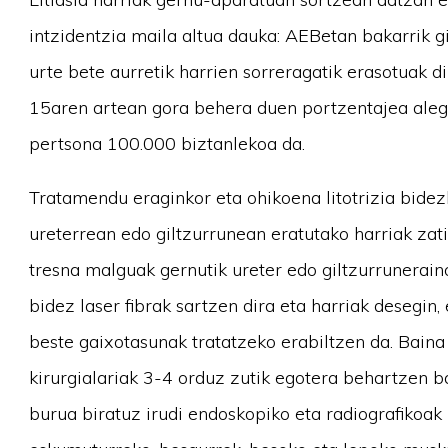
intzidentzia maila altua dauka: AEBetan bakarri
urte bete aurretik harrien sorreragatik erasotuak d
15aren artean gora behera duen portzentajea alegi
pertsona 100.000 biztanlekoa da.
Tratamendu eraginkor eta ohikoena litotrizia bide
ureterrean edo giltzurrunean eratutako harriak zati
tresna malguak gernutik ureter edo giltzurrunerai
bidez laser fibrak sartzen dira eta harriak desegin,
beste gaixotasunak tratatzeko erabiltzen da. Bain
kirurgialariak 3-4 orduz zutik egotera behartzen b
burua biratuz irudi endoskopiko eta radiografikoak