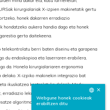
luen mina dakar eta, kasu larrienetan,
 URSak kirurgialariak X-izpien makinetatik gertu
lortzeko, honek dakarren erradiazio
snak hondatzeko aukera handia dago eta honek
garestia gerta daitekeena.
telekontrolatu berri baten diseinu eta garapena
go du endoskopioa eta laserraren erabilera,
ingo da. Honela kirurgialariaren ergonomia
n delako. X-izpiko makinekin integrazio bat
 eta ikuskatzea kontrolatuko delarik. Modu
×
 erradiazio lekuetatik urrunduz. Azkenik,
Webgune honek cookieak
BASQUE
satze algoritmoak integratuz honela (1) 3D
erabiltzen ditu
SPANISH