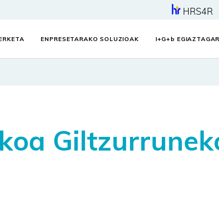
HRS4R
KERKETA
ENPRESETARAKO SOLUZIOAK
I+G+
b
EGIAZTAGAR
ikoa Giltzurrunek