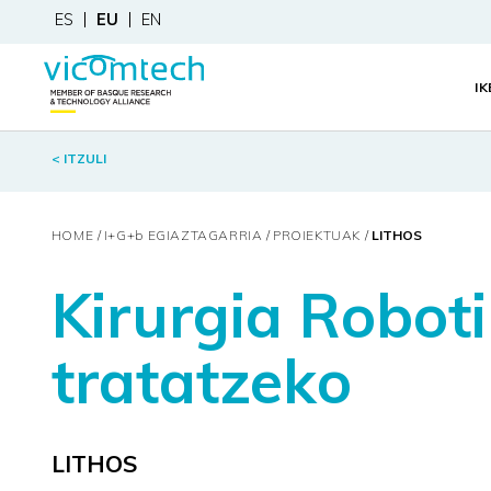
ES
EU
EN
I
< ITZULI
HOME
I+G+
b
EGIAZTAGARRIA
PROIEKTUAK
LITHOS
Kirurgia Robot
tratatzeko
LITHOS