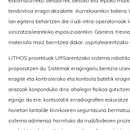
eskumuturreko, besaurrek, besoko eta lepoko musku
tendinitisa eragin dezakete. Aurrekoarekin batera,
lan egitera behartzen die irudi intra-operatorioak 
ionizatzailearekiko esposizioarekin. Gainera, tre
materiala maiz berritzea dakar, ospitalearentzako 
LITHOS proiektuak URSarentzako sistema robotiko 
proposatzen du. Sistemak eragingailu berezia izan
eragite eta kontrolerako eta kontsola batetik erag
arazoak konponduko dira, ahalegin fisikoa gutxitze
egingo da ere, kontsolatik erradiografien eskuratze
honetan lantalde klinikoaren segurtasuna bermatuz,
sistema adimenaz hornituko da irudi/bideoen proze