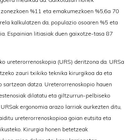
k gizonezkoen %11 eta emakumezkoen %5,6a 70
irela kalkulatzen da, populazio osoaren %5 eta
a. Espainian litiasiak duen gaixotze-tasa 87
zko ureterorrenoskopia (URS) deritzona da. URSa
tzeko zauri txikiko teknika kirurgikoa da eta
no sartzean datza. Ureterorrenoskopio hauen
 estenosiak dilatatu eta giltzurrun-pelbiseko
a URSak ergonomia arazo larriak aurkezten ditu,
aiditu ureterorrenoskopioa goian eutsita eta
 ikusteko. Kirurgia honen betetzeak