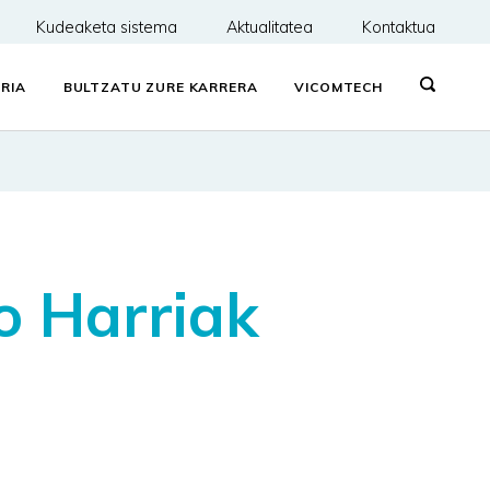
Kudeaketa sistema
Aktualitatea
Kontaktua
RIA
BULTZATU ZURE KARRERA
VICOMTECH
o Harriak