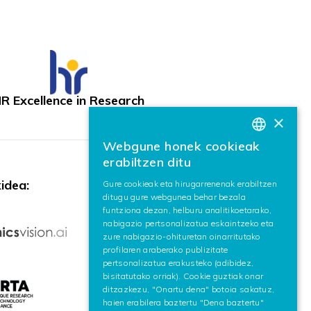
R Excellence in Research
×
Webgune honek cookieak
BASQUE
erabiltzen ditu
SPANISH
idea:
Gure cookieak eta hirugarrenenak erabiltzen
ditugu gure webgunea behar bezala
ENGLISH
funtziona dezan, helburu analitikoetarako,
nabigazio pertsonalizatua eskaintzeko eta
zure nabigazio-ohituretan oinarritutako
profilaren araberako publizitate
pertsonalizatua erakusteko (adibidez,
bisitatutako orriak). Cookie guztiak onar
ditzazkezu, "Onartu dena" botoia sakatuz,
haien erabilera baztertu "Dena baztertu"