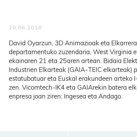
20.06.2010
David Oyarzun, 3D Animazioak eta Elkarrera
departamentuko zuzendaria, West Virginia es
ekainaren 21 eta 25aren artean. Bidaia Elek
Industrien Elkarteak (GAIA-TEIC elkarteak) p
estatubatuar eta Euskal erakundeen arteko I+
zen. Vicomtech-IK4 eta GAIArekin batera elk
enpresa joan ziren: Ingesea eta Andago.