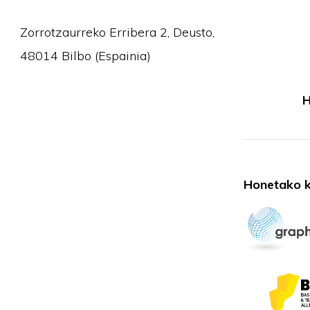
Zorrotzaurreko Erribera 2, Deusto,
48014 Bilbo (Espainia)
H
Honetako k