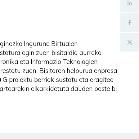
ginezko Ingurune Birtualen
tatura egin zuen bisitaldia aurreko
tronika eta Informazio Teknologien
restatu zuen. Bisitaren helburua enpresa
G proiektu berriak sustatu eta eragitea
artearekin elkarkidetuta dauden beste bi