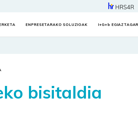
HRS4R
KERKETA
ENPRESETARAKO SOLUZIOAK
I+G+
b
EGIAZTAGAR
A
ko bisitaldia