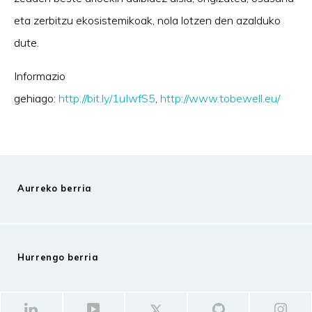
eta zerbitzu ekosistemikoak, nola lotzen den azalduko
dute.
Informazio
gehiago:
http://bit.ly/1uIwfS5
,
http://www.tobewell.eu/
Aurreko berria
Hurrengo berria