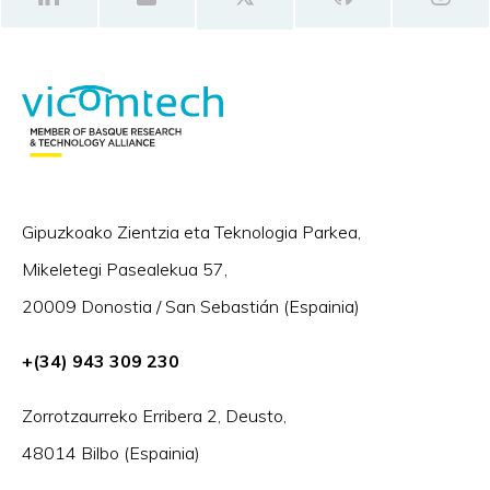
Gipuzkoako Zientzia eta Teknologia Parkea,
Mikeletegi Pasealekua 57,
20009 Donostia / San Sebastián (Espainia)
+(34) 943 309 230
Zorrotzaurreko Erribera 2, Deusto,
48014 Bilbo (Espainia)