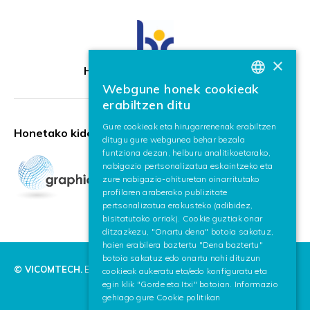
×
HR Excellence in Research
Webgune honek cookieak
BASQUE
erabiltzen ditu
SPANISH
Gure cookieak eta hirugarrenenak erabiltzen
Honetako kidea:
ditugu gure webgunea behar bezala
ENGLISH
funtziona dezan, helburu analitikoetarako,
nabigazio pertsonalizatua eskaintzeko eta
zure nabigazio-ohituretan oinarritutako
profilaren araberako publizitate
pertsonalizatua erakusteko (adibidez,
bisitatutako orriak). Cookie guztiak onar
ditzazkezu, "Onartu dena" botoia sakatuz,
haien erabilera baztertu "Dena baztertu"
botoia sakatuz edo onartu nahi dituzun
© VICOMTECH.
Eskubide guztiak erreserbaturik.
cookieak aukeratu eta/edo konfiguratu eta
egin klik "Gorde eta Itxi" botoian. Informazio
gehiago gure
Cookie politikan