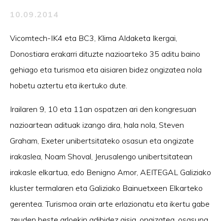
10.09.2014
Vicomtech-IK4 eta BC3, Klima Aldaketa Ikergai,
Donostiara erakarri dituzte nazioarteko 35 aditu baino
gehiago eta turismoa eta aisiaren bidez ongizatea nola
hobetu aztertu eta ikertuko dute.
Irailaren 9, 10 eta 11an ospatzen ari den kongresuan
nazioartean adituak izango dira, hala nola, Steven
Graham, Exeter unibertsitateko osasun eta ongizate
irakaslea, Noam Shoval, Jerusalengo unibertsitatean
irakasle elkartua, edo Benigno Amor, AEITEGAL Galiziako
kluster termalaren eta Galiziako Bainuetxeen Elkarteko
gerentea. Turismoa orain arte erlazionatu eta ikertu gabe
zeuden beste arloekin adibidez aisia, ongizatea, osasuna