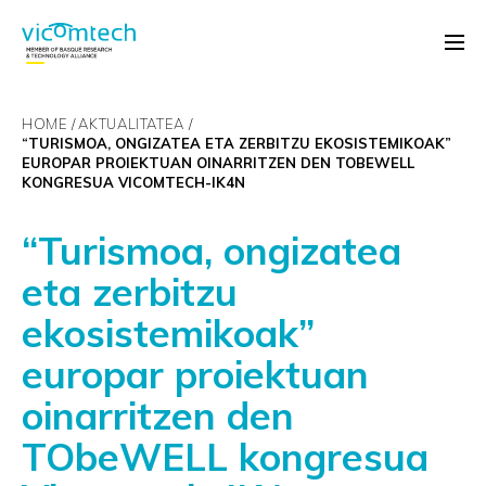
HOME
AKTUALITATEA
“TURISMOA, ONGIZATEA ETA ZERBITZU EKOSISTEMIKOAK”
EUROPAR PROIEKTUAN OINARRITZEN DEN TOBEWELL
KONGRESUA VICOMTECH-IK4N
“Turismoa, ongizatea
eta zerbitzu
ekosistemikoak”
europar proiektuan
oinarritzen den
TObeWELL kongresua