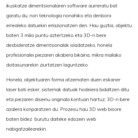
ikuskatze dimentsionalaren software aurreratu bat
garatu du, non teknologia nonahiko eta denbora
errealeko datuekin erlazionatzen den. Hau guztia, objektu
baten 3 milio puntu aztertzeko eta 3D-n bere
desbideratze dimentsionalak isladatzeko, honela
profesionalei piezaren akabera bikaina, mikra mailako
doitasunarekin ziurtatzen laguntzeko.
Honela, objektuaren forma atzematen duen eskaner
laser bati esker, sistemak datuak hodeiera bidaltzen ditu
eta piezaren diseinu originala kontuan hartuz, 3D-n bere
azalera konparatzen du. Prozesu hau 3D web bisore
baten bidez burutu daiteke edozein web
nabigatzailearekin.