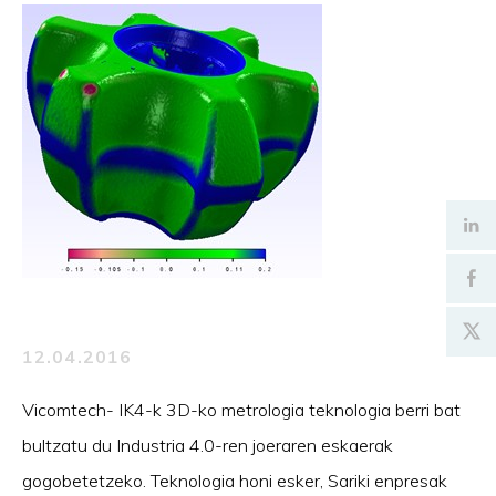
12.04.2016
Vicomtech- IK4-k 3D-ko metrologia teknologia berri bat
bultzatu du Industria 4.0-ren joeraren eskaerak
gogobetetzeko. Teknologia honi esker, Sariki enpresak