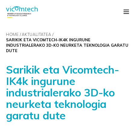
HOME
AKTUALITATEA
SARIKIK ETA VICOMTECH-IK4K INGURUNE
INDUSTRIALERAKO 3D-KO NEURKETA TEKNOLOGIA GARATU
DUTE
Sarikik eta Vicomtech-
IK4k ingurune
industrialerako 3D-ko
neurketa teknologia
garatu dute