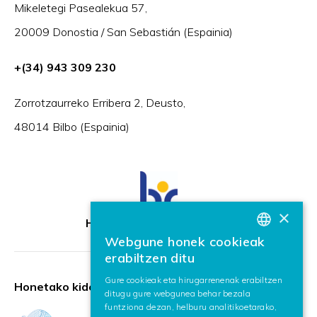
Mikeletegi Pasealekua 57,
20009 Donostia / San Sebastián (Espainia)
+(34) 943 309 230
Zorrotzaurreko Erribera 2, Deusto,
48014 Bilbo (Espainia)
×
HR Excellence in Research
Webgune honek cookieak
BASQUE
erabiltzen ditu
SPANISH
Gure cookieak eta hirugarrenenak erabiltzen
Honetako kidea:
ditugu gure webgunea behar bezala
ENGLISH
funtziona dezan, helburu analitikoetarako,