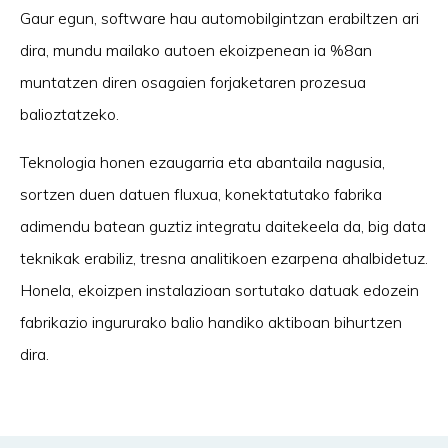
Gaur egun, software hau automobilgintzan erabiltzen ari
dira, mundu mailako autoen ekoizpenean ia %8an
muntatzen diren osagaien forjaketaren prozesua
balioztatzeko.
Teknologia honen ezaugarria eta abantaila nagusia,
sortzen duen datuen fluxua, konektatutako fabrika
adimendu batean guztiz integratu daitekeela da, big data
teknikak erabiliz, tresna analitikoen ezarpena ahalbidetuz.
Honela, ekoizpen instalazioan sortutako datuak edozein
fabrikazio ingururako balio handiko aktiboan bihurtzen
dira.