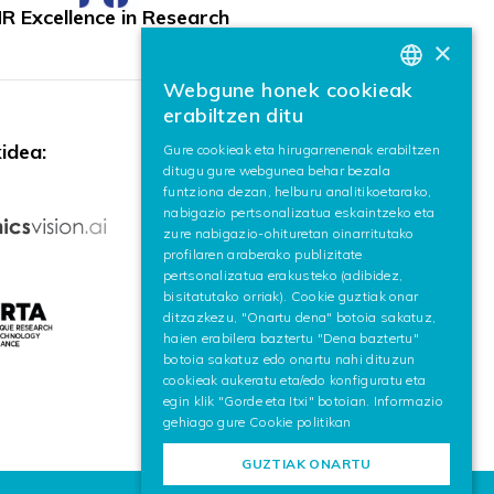
R Excellence in Research
×
Webgune honek cookieak
BASQUE
erabiltzen ditu
SPANISH
idea:
Gure cookieak eta hirugarrenenak erabiltzen
ditugu gure webgunea behar bezala
ENGLISH
funtziona dezan, helburu analitikoetarako,
nabigazio pertsonalizatua eskaintzeko eta
zure nabigazio-ohituretan oinarritutako
profilaren araberako publizitate
pertsonalizatua erakusteko (adibidez,
bisitatutako orriak). Cookie guztiak onar
ditzazkezu, "Onartu dena" botoia sakatuz,
haien erabilera baztertu "Dena baztertu"
botoia sakatuz edo onartu nahi dituzun
cookieak aukeratu eta/edo konfiguratu eta
egin klik "Gorde eta Itxi" botoian. Informazio
gehiago gure
Cookie politikan
GUZTIAK ONARTU