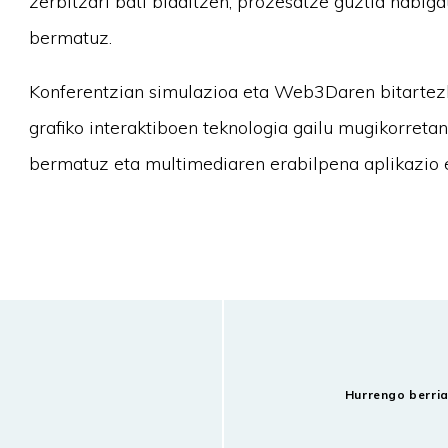
zerbitzari bati bidaltzen, prozesatze guztia nabig
bermatuz.
Konferentzian simulazioa eta Web3Daren bitartezko
grafiko interaktiboen teknologia gailu mugikorreta
bermatuz eta multimediaren erabilpena aplikazio 
Hurrengo berri