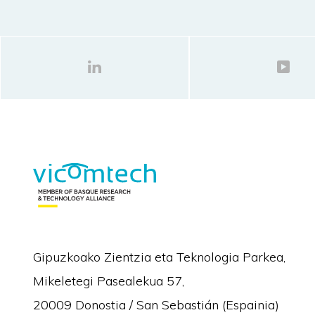
Gipuzkoako Zientzia eta Teknologia Parkea,
Mikeletegi Pasealekua 57,
20009 Donostia / San Sebastián (Espainia)