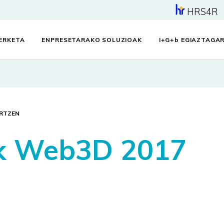
HRS4R
KERKETA
ENPRESETARAKO SOLUZIOAK
I+G+
b
EGIAZTAGAR
ARTZEN
4k Web3D 2017