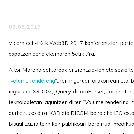
06.06.2017
Vicomtech-IK4k Web3D 2017 konferentzian parte ha
ospatzen dena ekainaren 5etik 7ra.
Aitor Moreno doktoreak bi zientzia-lan eta sesio t
“
volume rendereng
”aren inguruan orokorrean eta, 
inguruan. X3DOM, jQuery, dicomParser, cornerston
teknologietan laguntzen diren “Volume rendering” t
aurkeztuko dira. X3D eta DICOM bezalako ISO esta
bisualizazio teknikak publikoari bere irudi mediku