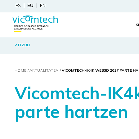
ES
EU
EN
I
< ITZULI
HOME
AKTUALITATEA
VICOMTECH-IK4K WEB3D 2017 PARTE H
Vicomtech-IK
parte hartzen