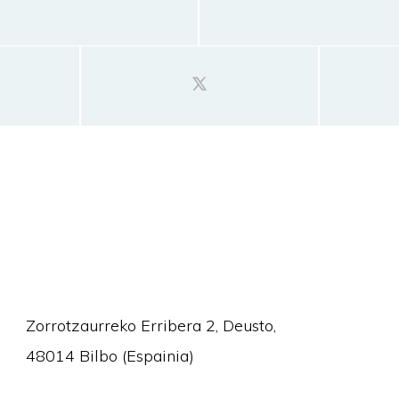
Zorrotzaurreko Erribera 2, Deusto,
48014 Bilbo (Espainia)