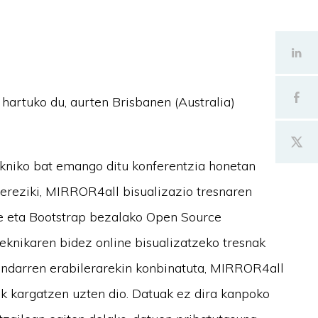
rtuko du, aurten Brisbanen (Australia)
ekniko bat emango ditu konferentzia honetan
bereziki, MIRROR4all bisualizazio tresnaren
e eta Bootstrap bezalako Open Source
eknikaren bidez online bisualizatzeko tresnak
ndarren erabilerarekin konbinatuta, MIRROR4all
ak kargatzen uzten dio. Datuak ez dira kanpoko