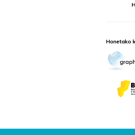
H
Honetako k