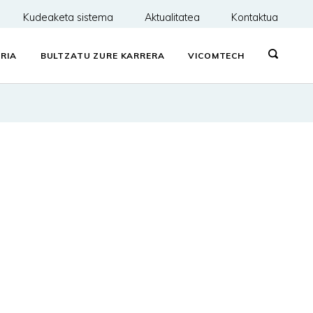
Kudeaketa sistema
Aktualitatea
Kontaktua
RIA
BULTZATU ZURE KARRERA
VICOMTECH