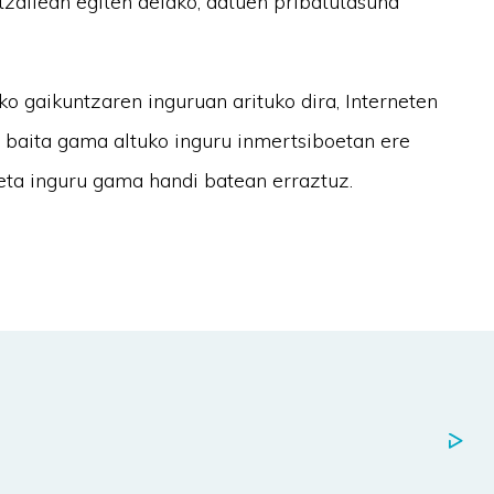
atzailean egiten delako, datuen pribatutasuna
 gaikuntzaren inguruan arituko dira, Interneten
n baita gama altuko inguru inmertsiboetan ere
eta inguru gama handi batean erraztuz.
a