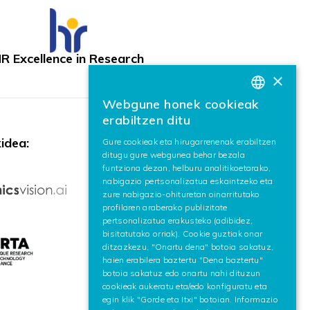
R Excellence in Research
×
Webgune honek cookieak
BASQUE
erabiltzen ditu
SPANISH
idea:
Gure cookieak eta hirugarrenenak erabiltzen
ditugu gure webgunea behar bezala
ENGLISH
funtziona dezan, helburu analitikoetarako,
nabigazio pertsonalizatua eskaintzeko eta
zure nabigazio-ohituretan oinarritutako
profilaren araberako publizitate
pertsonalizatua erakusteko (adibidez,
bisitatutako orriak). Cookie guztiak onar
ditzazkezu, "Onartu dena" botoia sakatuz,
haien erabilera baztertu "Dena baztertu"
botoia sakatuz edo onartu nahi dituzun
cookieak aukeratu eta/edo konfiguratu eta
egin klik "Gorde eta Itxi" botoian. Informazio