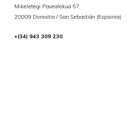
Mikeletegi Pasealekua 57,
20009 Donostia / San Sebastián (Espainia)
+(34) 943 309 230