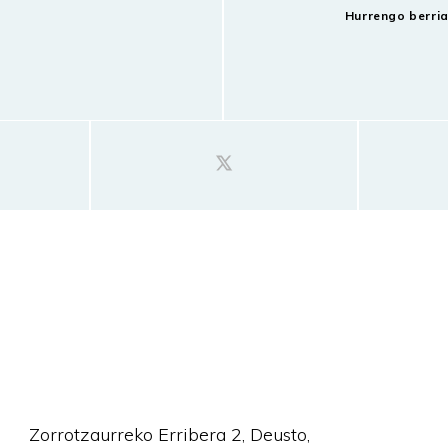
Hurrengo berri
Zorrotzaurreko Erribera 2, Deusto,