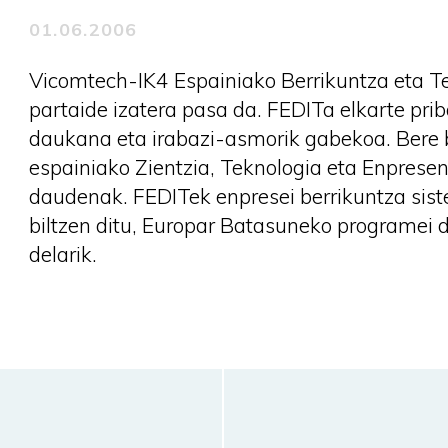
01.06.2006
Vicomtech-IK4 Espainiako Berrikuntza eta T
partaide izatera pasa da. FEDITa elkarte prib
daukana eta irabazi-asmorik gabekoa. Bere b
espainiako Zientzia, Teknologia eta Enprese
daudenak. FEDITek enpresei berrikuntza sist
biltzen ditu, Europar Batasuneko programei 
delarik.