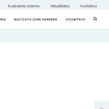
Kudeaketa sistema
Aktualitatea
Kontaktua
RIA
BULTZATU ZURE KARRERA
VICOMTECH