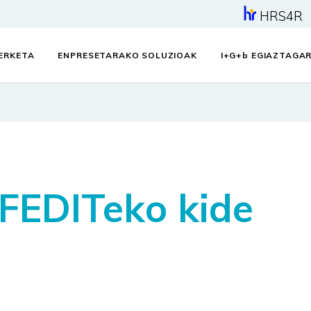
HRS4R
KERKETA
ENPRESETARAKO SOLUZIOAK
I+G+
b
EGIAZTAGAR
FEDITeko kide