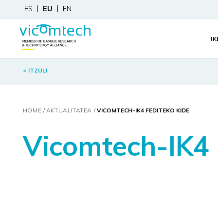
ES
EU
EN
I
< ITZULI
HOME
AKTUALITATEA
VICOMTECH-IK4 FEDITEKO KIDE
Vicomtech-IK4 