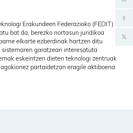
eknologi Erakundeen Federazioko (FEDIT)
atu bat da, berezko nortasun juridikoa
arne elkarte ezberdinak hartzen ditu
n sistemaren garatzean interesatuta
emak eskeintzen dieten teknologi zentruak
dagokionez partaidetzan eragile aktiboena