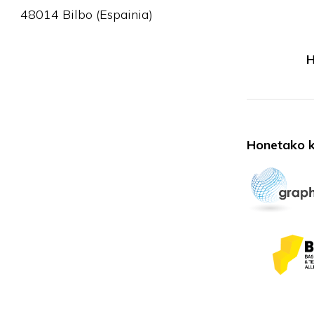
48014 Bilbo (Espainia)
H
Honetako k