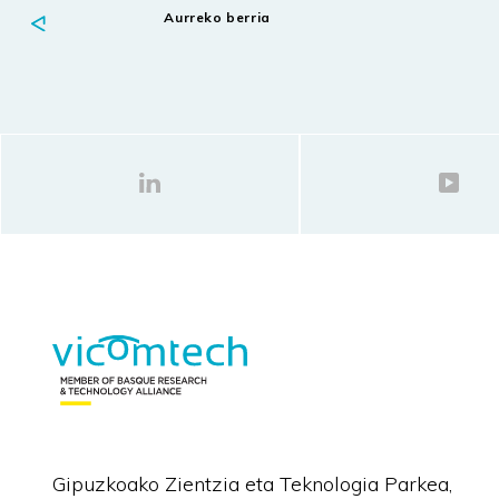
Aurreko berria
Gipuzkoako Zientzia eta Teknologia Parkea,