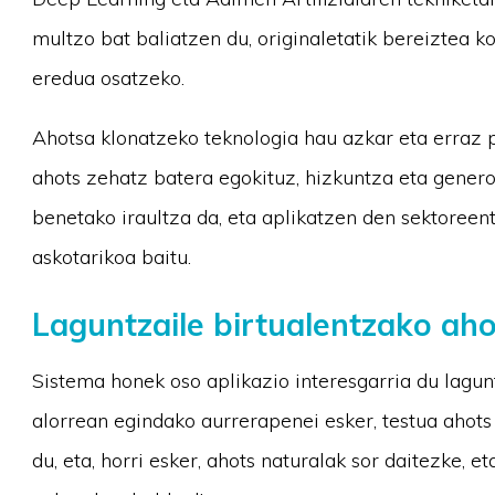
multzo bat baliatzen du, originaletatik bereiztea k
eredua osatzeko.
Ahotsa klonatzeko teknologia hau azkar eta erraz 
ahots zehatz batera egokituz, hizkuntza eta genero
benetako iraultza da, eta aplikatzen den sektoreen
askotarikoa baitu.
Laguntzaile birtualentzako ah
Sistema honek oso aplikazio interesgarria du lagun
alorrean egindako aurrerapenei esker, testua ahots
du, eta, horri esker, ahots naturalak sor daitezke, e