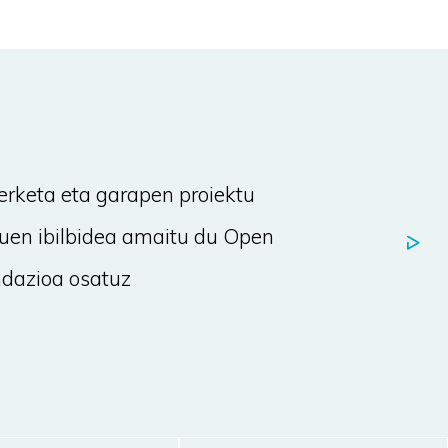
a
erketa eta garapen proiektu
duen ibilbidea amaitu du Open
dazioa osatuz