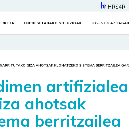
HRS4R
KERKETA
ENPRESETARAKO SOLUZIOAK
I+G+
b
EGIAZTAGAR
OINARRITUTAKO GIZA AHOTSAK KLONATZEKO SISTEMA BERRITZAILEA GA
imen artifiziale
giza ahotsak
ema berritzailea