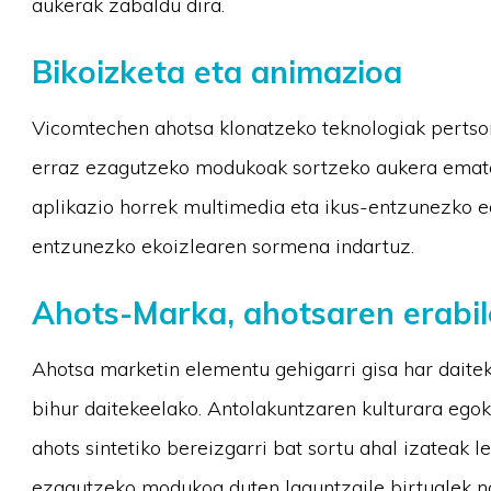
aukerak zabaldu dira.
Bikoizketa eta animazioa
Vicomtechen ahotsa klonatzeko teknologiak pertson
erraz ezagutzeko modukoak sortzeko aukera emate
aplikazio horrek multimedia eta ikus-entzunezko ed
entzunezko ekoizlearen sormena indartuz.
Ahots-Marka, ahotsaren erabil
Ahotsa marketin elementu gehigarri gisa har daitek
bihur daitekeelako. Antolakuntzaren kulturara egok
ahots sintetiko bereizgarri bat sortu ahal izateak l
ezagutzeko modukoa duten laguntzaile birtualek n