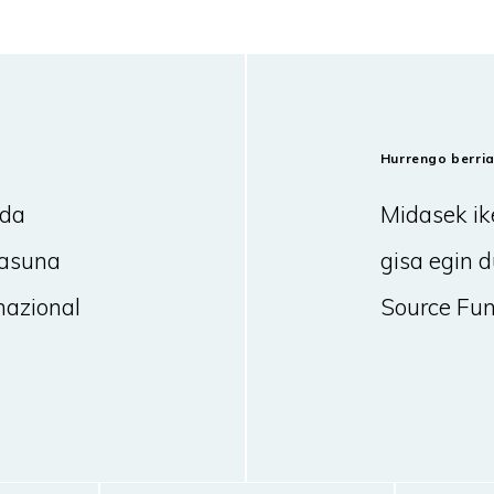
Hurrengo berri
ida
Midasek ik
tasuna
gisa egin 
nazional
Source Fun