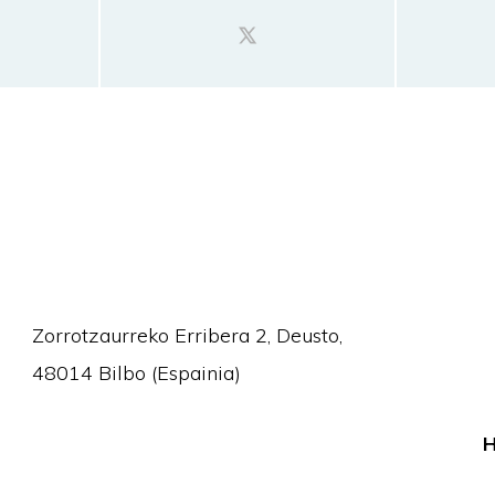
Zorrotzaurreko Erribera 2, Deusto,
48014 Bilbo (Espainia)
H