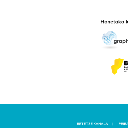
Honetako k
BETETZE KANALA
PRIB