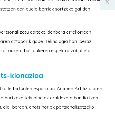
ostatzen den audio berriak sortzeko gai den
pertsonalizatu daiteke, denbora errekorrean
aren oztoporik gabe. Teknologia hori, beraz,
tzat aukera bat, aukeren espektro zabal eta
ots-klonazioa
tzaile birtualen esparruan. Adimen Artifizialaren
 bihurtzeko teknologiak eraldaketa handia izan
ta, aldi berean, ahots horiek pertsonalizatzeko