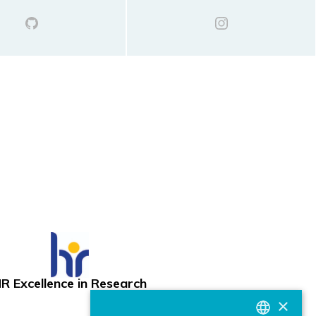
R Excellence in Research
×