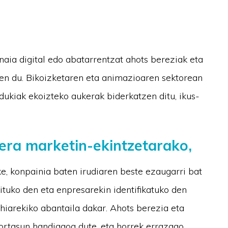
aia digital edo abatarrentzat ahots bereziak eta
n du. Bikoizketaren eta animazioaren sektorean
ukiak ekoizteko aukerak biderkatzen ditu, ikus-
era marketin-ekintzetarako,
e, konpainia baten irudiaren beste ezaugarri bat
ituko den eta enpresarekin identifikatuko den
ehiarekiko abantaila dakar. Ahots berezia eta
ortasun handiagoa dute, eta horrek errazago