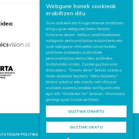
Webgune honek cookieak
BASQUE
erabiltzen ditu
SPANISH
idea:
Gure cookieak eta hirugarrenenak erabiltzen
ditugu gure webgunea behar bezala
ENGLISH
funtziona dezan, helburu analitikoetarako,
nabigazio pertsonalizatua eskaintzeko eta
zure nabigazio-ohituretan oinarritutako
profilaren araberako publizitate
pertsonalizatua erakusteko (adibidez,
bisitatutako orriak). Cookie guztiak onar
ditzazkezu, "Onartu dena" botoia sakatuz,
haien erabilera baztertu "Dena baztertu"
botoia sakatuz edo onartu nahi dituzun
cookieak aukeratu eta/edo konfiguratu eta
egin klik "Gorde eta Itxi" botoian. Informazio
gehiago gure
Cookie politikan
GUZTIAK ONARTU
GUZTIAK UKATU
ATUTASUN POLITIKA
COOKIEN POLITIKA
LEGE-OHARRA