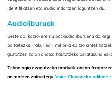
identifikatzen eta irudia indartzen laguntzen du.
Audioliburuak
Beste aplikazio-eremu bat audioliburuena da, argi 
baitaitezke, irakurleari milioika edizio sintetizat
gustatzen zaion ahotsa hautatzeko askatasuna eska
Teknologia ezagutzeko modurik onena frogatzea
animatzen zaituztegu
.
Voice Cloningeko adibide e