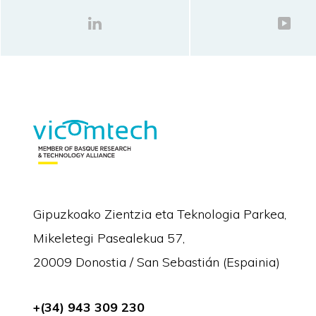
Gipuzkoako Zientzia eta Teknologia Parkea,
Mikeletegi Pasealekua 57,
20009 Donostia / San Sebastián (Espainia)
+(34) 943 309 230