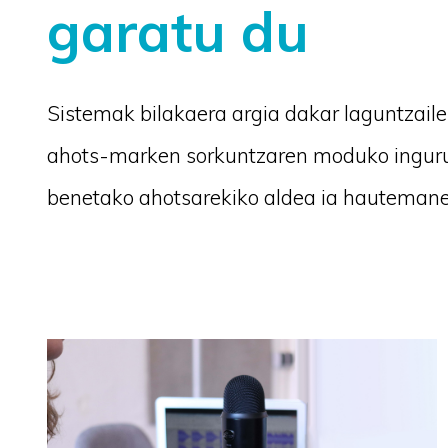
garatu du
Sistemak bilakaera argia dakar laguntzaile
ahots-marken sorkuntzaren moduko ingurun
benetako ahotsarekiko aldea ia hautemane