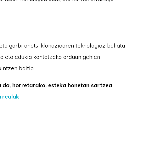
eta garbi ahots-klonazioaren teknologiaz baliatu
zeko eta edukia kontatzeko orduan gehien
intzen baitio.
 da, horretarako, esteka honetan sartzea
rrealak