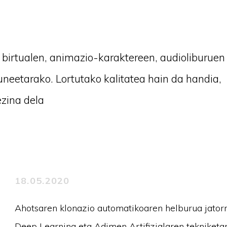
 birtualen, animazio-karaktereen, audioliburuen
eetarako. Lortutako kalitatea hain da handia,
zina dela
18.05.2020
Ahotsaren klonazio automatikoaren helburua jatorr
Deep Learning eta Adimen Artifizialaren tekniketan