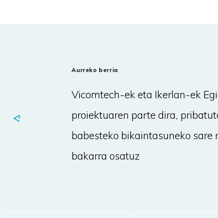
Aurreko berria
Vicomtech-ek eta Ikerlan-ek Eg
proiektuaren parte dira, pribatu
babesteko bikaintasuneko sare 
bakarra osatuz