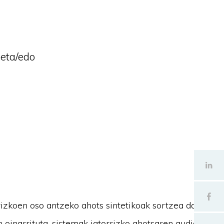
 eta/edo
izkoen oso antzeko ahots sintetikoak sortzea da.
 oinarrituta, sistemak jatorrizko ahotsaren audio