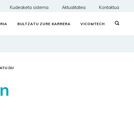
Kudeaketa sistema
Aktualitatea
Kontaktua
RIA
BULTZATU ZURE KARRERA
VICOMTECH
RATU DU
an