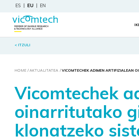
ES
EU
EN
I
< ITZULI
HOME
AKTUALITATEA
VICOMTECHEK ADIMEN ARTIFIZIALEAN 
Vicomtechek ad
oinarritutako 
klonatzeko sist