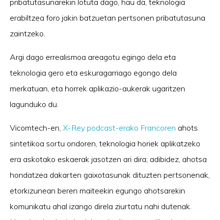
pribatutasunarekin lotuta dago, hau da, teknologia
erabiltzea foro jakin batzuetan pertsonen pribatutasuna
zaintzeko.
Argi dago errealismoa areagotu egingo dela eta
teknologia gero eta eskuragarriago egongo dela
merkatuan, eta horrek aplikazio-aukerak ugaritzen
lagunduko du.
Vicomtech-en,
X-Rey podcast-erako Francoren
ahots
sintetikoa sortu ondoren, teknologia horiek aplikatzeko
era askotako eskaerak jasotzen ari dira; adibidez, ahotsa
hondatzea dakarten gaixotasunak dituzten pertsonenak,
etorkizunean beren maiteekin egungo ahotsarekin
komunikatu ahal izango direla ziurtatu nahi dutenak.