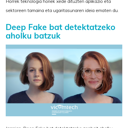
Horrek teknologia horiek xede dituzten aplikazio eta
sektoreen tamaina eta ugaritasunaren ideia ematen du.
Deep Fake bat detektatzeko
aholku batzuk