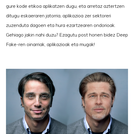
gure kode etikoa aplikatzen dugu, eta arretaz aztertzen
ditugu eskaeraren jatorria, aplikazioa zer sektoreri
zuzenduta dagoen eta hura ezartzearen ondorioak.
Gehiago jakin nahi duzu? Ezagutu post honen bidez Deep
Fake-ren oinarriak, aplikazioak eta mugak!