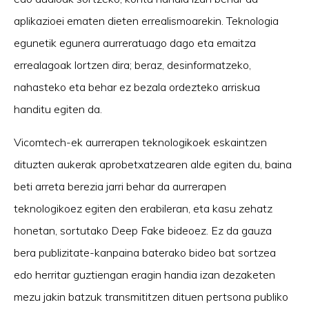
aplikazioei ematen dieten errealismoarekin. Teknologia
egunetik egunera aurreratuago dago eta emaitza
errealagoak lortzen dira; beraz, desinformatzeko,
nahasteko eta behar ez bezala ordezteko arriskua
handitu egiten da.
Vicomtech-ek aurrerapen teknologikoek eskaintzen
dituzten aukerak aprobetxatzearen alde egiten du, baina
beti arreta berezia jarri behar da aurrerapen
teknologikoez egiten den erabileran, eta kasu zehatz
honetan, sortutako Deep Fake bideoez. Ez da gauza
bera publizitate-kanpaina baterako bideo bat sortzea
edo herritar guztiengan eragin handia izan dezaketen
mezu jakin batzuk transmititzen dituen pertsona publiko