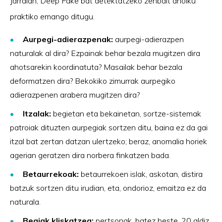
Jarraian, Deep Fake bat detektatzeko zenbait aholku
praktiko emango ditugu.
Aurpegi-adierazpenak:
aurpegi-adierazpen
naturalak al dira? Ezpainak behar bezala mugitzen dira
ahotsarekin koordinatuta? Masailak behar bezala
deformatzen dira? Bekokiko zimurrak aurpegiko
adierazpenen arabera mugitzen dira?
Itzalak:
begietan eta bekainetan, sortze-sistemak
patroiak dituzten aurpegiak sortzen ditu, baina ez da gai
itzal bat zertan datzan ulertzeko; beraz, anomalia horiek
agerian geratzen dira norbera finkatzen bada.
Betaurrekoak:
betaurrekoen islak, askotan, distira
batzuk sortzen ditu irudian, eta, ondorioz, emaitza ez da
naturala.
Begiak kliskatzea:
pertsonak, batez beste, 20 aldiz