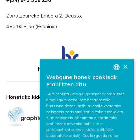
+(34) 943 309 230
Zorrotzaurreko Erribera 2, Deusto,
48014 Bilbo (Espainia)
×
HR Excellence in Research
Webgune honek cookieak
BASQUE
erabiltzen ditu
SPANISH
Gure cookieak eta hirugarrenenak erabiltzen
Honetako kidea:
ditugu gure webgunea behar bezala
ENGLISH
funtziona dezan, helburu analitikoetarako,
nabigazio pertsonalizatua eskaintzeko eta
zure nabigazio-ohituretan oinarritutako
profilaren araberako publizitate
pertsonalizatua erakusteko (adibidez,
bisitatutako orriak). Cookie guztiak onar