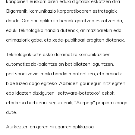
kanpainen euskarri diren eduki digitalak eskatzen dira.
Bigarrenik, komunikazio korporatiboaren estrategiak
daude. Oro har, aplikazio berriak garatzea eskatzen da,
eduki teknologiko handia dutenak, animazioarekin edo
animaziorik gabe, eta xede-publikoari eragiten diotenak.
Teknologiak urte asko daramatza komunikazioen
automatizazio-balantze on bat bilatzen laguntzen,
pertsonalizazio-maila handia mantentzen, eta oraindik
bide luzea dago egiteko. Adibidez, gaur egun hitz egiten
edo idazten dizkiguten "software-botetako" askok,
etorkizun hurbilean, seguruenik, "Aurpegi" propioa izango
dute.
Aurkezten ari garen hirugarren aplikazioa