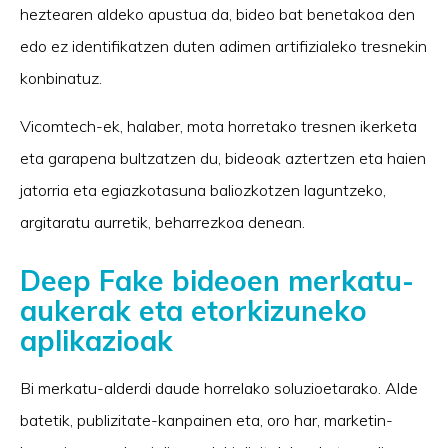
heztearen aldeko apustua da, bideo bat benetakoa den
edo ez identifikatzen duten adimen artifizialeko tresnekin
konbinatuz.
Vicomtech-ek, halaber, mota horretako tresnen ikerketa
eta garapena bultzatzen du, bideoak aztertzen eta haien
jatorria eta egiazkotasuna baliozkotzen laguntzeko,
argitaratu aurretik, beharrezkoa denean.
Deep Fake bideoen merkatu-
aukerak eta etorkizuneko
aplikazioak
Bi merkatu-alderdi daude horrelako soluzioetarako. Alde
batetik, publizitate-kanpainen eta, oro har, marketin-