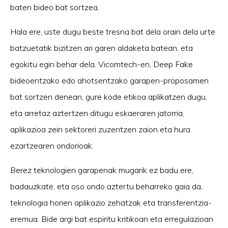
baten bideo bat sortzea.
Hala ere, uste dugu beste tresna bat dela orain dela urte
batzuetatik bizitzen ari garen aldaketa batean, eta
egokitu egin behar dela. Vicomtech-en, Deep Fake
bideoentzako edo ahotsentzako garapen-proposamen
bat sortzen denean, gure kode etikoa aplikatzen dugu,
eta arretaz aztertzen ditugu eskaeraren jatorria,
aplikazioa zein sektoreri zuzentzen zaion eta hura
ezartzearen ondorioak.
Berez teknologien garapenak mugarik ez badu ere,
badauzkate, eta oso ondo aztertu beharreko gaia da,
teknologia horien aplikazio zehatzak eta transferentzia-
eremua. Bide argi bat espiritu kritikoan eta erregulazioan