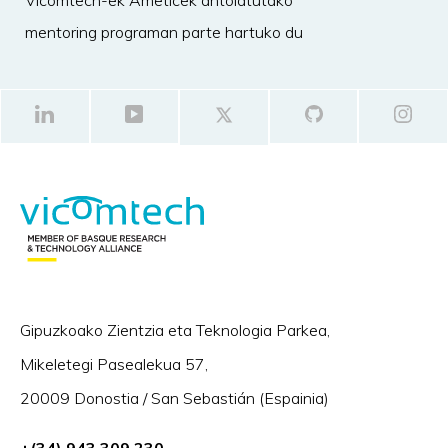
Vicomtech-ek Ameticek antolatutako
mentoring programan parte hartuko du
Gipuzkoako Zientzia eta Teknologia Parkea,
Mikeletegi Pasealekua 57,
20009 Donostia / San Sebastián (Espainia)