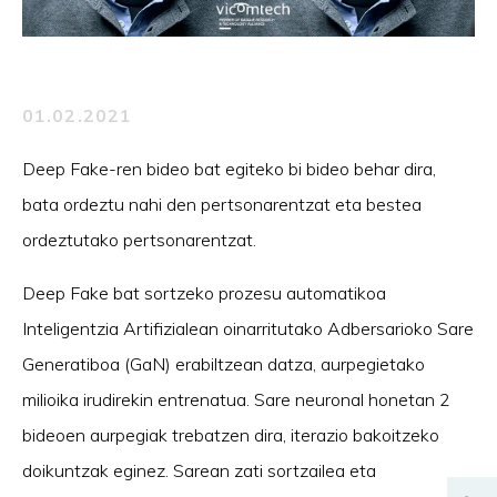
01.02.2021
Deep Fake-ren bideo bat egiteko bi bideo behar dira,
bata ordeztu nahi den pertsonarentzat eta bestea
ordeztutako pertsonarentzat.
Deep Fake bat sortzeko prozesu automatikoa
Inteligentzia Artifizialean oinarritutako Adbersarioko Sare
Generatiboa (GaN) erabiltzean datza, aurpegietako
milioika irudirekin entrenatua. Sare neuronal honetan 2
bideoen aurpegiak trebatzen dira, iterazio bakoitzeko
doikuntzak eginez. Sarean zati sortzailea eta