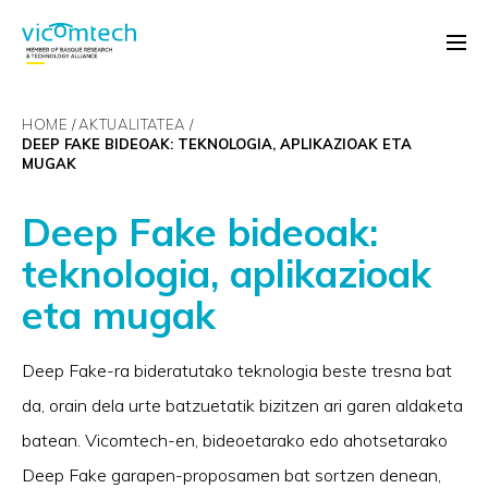
HOME
AKTUALITATEA
DEEP FAKE BIDEOAK: TEKNOLOGIA, APLIKAZIOAK ETA
MUGAK
Deep Fake bideoak:
teknologia, aplikazioak
eta mugak
Deep Fake-ra bideratutako teknologia beste tresna bat
da, orain dela urte batzuetatik bizitzen ari garen aldaketa
batean. Vicomtech-en, bideoetarako edo ahotsetarako
Deep Fake garapen-proposamen bat sortzen denean,