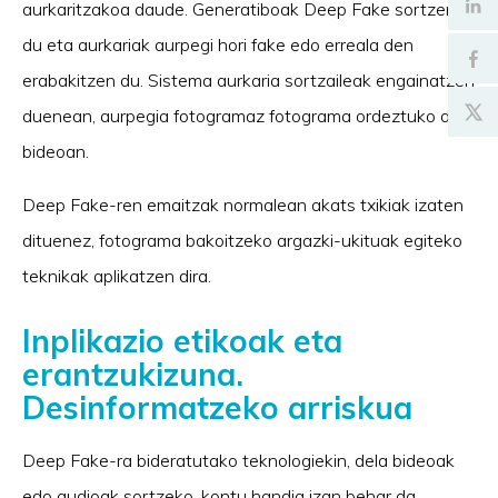
aurkaritzakoa daude. Generatiboak Deep Fake sortzen
du eta aurkariak aurpegi hori fake edo erreala den
erabakitzen du. Sistema aurkaria sortzaileak engainatzen
duenean, aurpegia fotogramaz fotograma ordeztuko da
bideoan.
Deep Fake-ren emaitzak normalean akats txikiak izaten
dituenez, fotograma bakoitzeko argazki-ukituak egiteko
teknikak aplikatzen dira.
Inplikazio etikoak eta
erantzukizuna.
Desinformatzeko arriskua
Deep Fake-ra bideratutako teknologiekin, dela bideoak
edo audioak sortzeko, kontu handia izan behar da