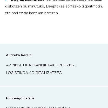
kliskatzen du minutuko, Deepfakes sortzeko algoritmoan,
eta hori ez da kontuan hartzen.
Aurreko berria
AZPIEGITURA HANDIETAKO PROZESU
LOGISTIKOAK DIGITALIZATZEA
Hurrengo berria