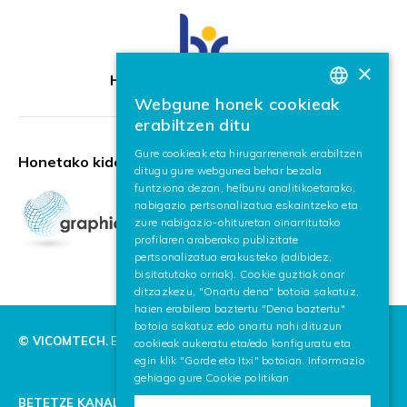
×
HR Excellence in Research
Webgune honek cookieak
BASQUE
erabiltzen ditu
SPANISH
Gure cookieak eta hirugarrenenak erabiltzen
Honetako kidea:
ditugu gure webgunea behar bezala
ENGLISH
funtziona dezan, helburu analitikoetarako,
nabigazio pertsonalizatua eskaintzeko eta
zure nabigazio-ohituretan oinarritutako
profilaren araberako publizitate
pertsonalizatua erakusteko (adibidez,
bisitatutako orriak). Cookie guztiak onar
ditzazkezu, "Onartu dena" botoia sakatuz,
haien erabilera baztertu "Dena baztertu"
botoia sakatuz edo onartu nahi dituzun
© VICOMTECH.
Eskubide guztiak erreserbaturik.
cookieak aukeratu eta/edo konfiguratu eta
egin klik "Gorde eta Itxi" botoian. Informazio
gehiago gure
Cookie politikan
BETETZE KANALA