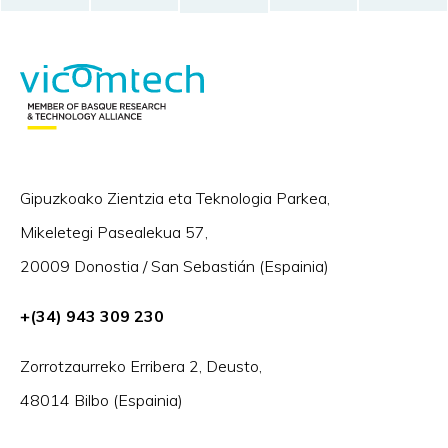
Gipuzkoako Zientzia eta Teknologia Parkea,
Mikeletegi Pasealekua 57,
20009 Donostia / San Sebastián (Espainia)
+(34) 943 309 230
Zorrotzaurreko Erribera 2, Deusto,
48014 Bilbo (Espainia)