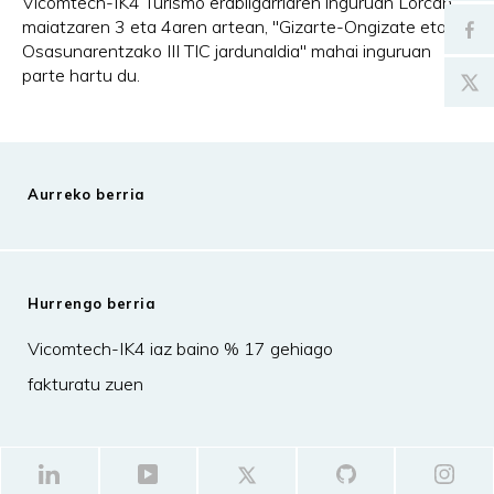
Vicomtech-IK4 Turismo erabilgarriaren inguruan Lorcan,
maiatzaren 3 eta 4aren artean, "Gizarte-Ongizate eta
Osasunarentzako III TIC jardunaldia" mahai inguruan
parte hartu du.
Aurreko berria
Hurrengo berria
Vicomtech-IK4 iaz baino % 17 gehiago
fakturatu zuen