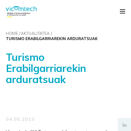
HOME
AKTUALITATEA
TURISMO ERABILGARRIAREKIN ARDURATSUAK
Turismo
Erabilgarriarekin
arduratsuak
04.05.2010