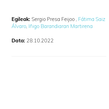
Egileak:
Sergio Presa Feijoo
Fátima Saiz
Álvaro
Iñigo Barandiaran Martirena
Data:
28.10.2022