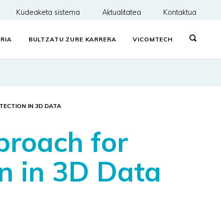
Kudeaketa sistema
Aktualitatea
Kontaktua
RIA
BULTZATU ZURE KARRERA
VICOMTECH
TECTION IN 3D DATA
proach for
n in 3D Data