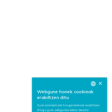
×
Webgune honek cookieak
BASQUE
erabiltzen ditu
SPANISH
Gure cookieak eta hirugarrenenak erabiltzen
ditugu gure webgunea behar bezala
ENGLISH