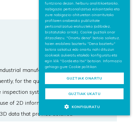
funtziona dezan, helburu analitikoetarako,
nabigazio pertsonalizatua eskaintzeko eta
zure nabigazio-ohituretan oinarritutako
profilaren araberako publizitate
pertsonalizatua erakusteko (adibidez,
bisitatutako orriak). Cookie guztiak onar
ditzazkezu, "Onartu dena" botoia sakatuz,
haien erabilera baztertu "Dena baztertu"
botoia sakatuz edo onartu nahi dituzun
cookieak aukeratu eta/edo konfiguratu eta
egin klik "Gorde eta Itxi" botoian. Informazio
gehiago gure
Cookie politikan
ndustrial manufacturing
GUZTIAK ONARTU
ently, for the quality requirements
 inspection systems using Artificial
GUZTIAK UKATU
 use of 2D information. However, for
KONFIGURATU
 3D data that provide detailed
aper, we present a novel Deep
tion applicable to industrial