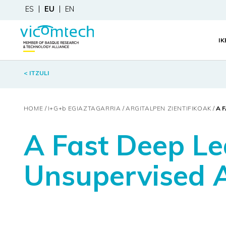
ES
EU
EN
I
< ITZULI
HOME
I+G+
b
EGIAZTAGARRIA
ARGITALPEN ZIENTIFIKOAK
A 
A Fast Deep Le
Unsupervised 