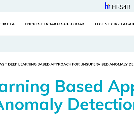
HRS4R
KERKETA
ENPRESETARAKO SOLUZIOAK
I+G+
b
EGIAZTAGAR
FAST DEEP LEARNING BASED APPROACH FOR UNSUPERVISED ANOMALY DE
arning Based Ap
Anomaly Detectio