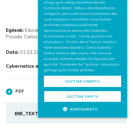
ditugu gure webgunea behar bezala
ENGLISH
funtziona dezan, helburu analitikoetarako,
nabigazio pertsonalizatua eskaintzeko eta
zure nabigazio-ohituretan oinarritutako
profilaren araberako publizitate
Egileak:
Edward Szczerbicki, Manuel Graña, Jorge
pertsonalizatua erakusteko (adibidez,
Posada, Carlos Toro
bisitatutako orriak). Cookie guztiak onar
ditzazkezu, "Onartu dena" botoia sakatuz,
haien erabilera baztertu "Dena baztertu"
Data:
01.03.2013
botoia sakatuz edo onartu nahi dituzun
cookieak aukeratu eta/edo konfiguratu eta
egin klik "Gorde eta Itxi" botoian. Informazio
Cybernetics and Systems
gehiago gure
Cookie politikan
GUZTIAK ONARTU
PDF
GUZTIAK UKATU
KONFIGURATU
BIB_TEXT