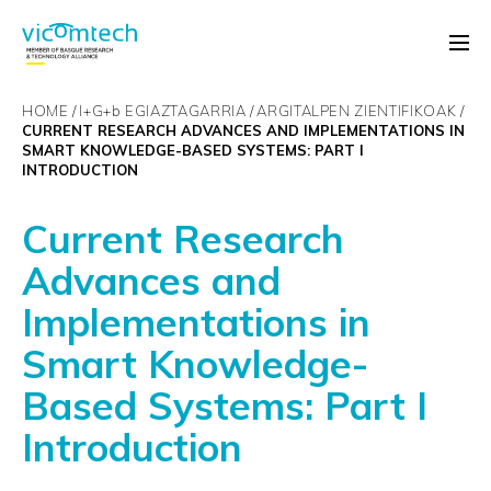
HOME
I+G+
b
EGIAZTAGARRIA
ARGITALPEN ZIENTIFIKOAK
CURRENT RESEARCH ADVANCES AND IMPLEMENTATIONS IN
SMART KNOWLEDGE-BASED SYSTEMS: PART I
INTRODUCTION
Current Research
Advances and
Implementations in
Smart Knowledge-
Based Systems: Part I
Introduction