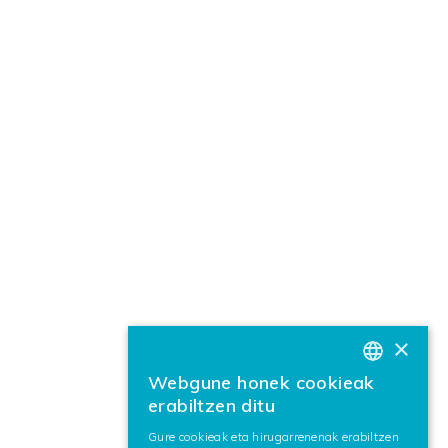
×
Webgune honek cookieak
BASQUE
erabiltzen ditu
SPANISH
Gure cookieak eta hirugarrenenak erabiltzen