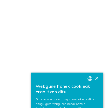
×
Webgune honek cookieak
BASQUE
erabiltzen ditu
SPANISH
Gure cookieak eta hirugarrenenak erabiltzen
ditugu gure webgunea behar bezala
ENGLISH