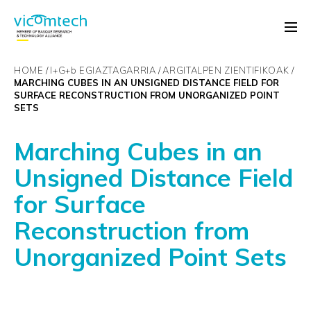
HOME
I+G+
b
EGIAZTAGARRIA
ARGITALPEN ZIENTIFIKOAK
MARCHING CUBES IN AN UNSIGNED DISTANCE FIELD FOR
SURFACE RECONSTRUCTION FROM UNORGANIZED POINT
SETS
Marching Cubes in an
Unsigned Distance Field
for Surface
Reconstruction from
Unorganized Point Sets