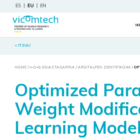
ES
EU
EN
I
< ITZULI
HOME
I+G+
b
EGIAZTAGARRIA
ARGITALPEN ZIENTIFIKOAK
OP
Optimized Par
Weight Modific
Learning Mode