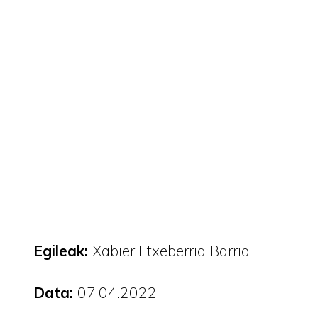
Egileak:
Xabier Etxeberria Barrio
Data:
07.04.2022