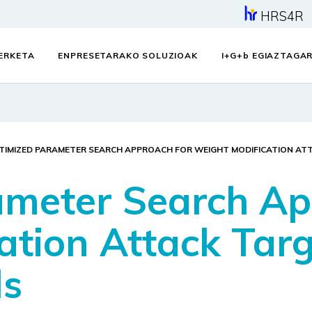
HRS4R
KERKETA
ENPRESETARAKO SOLUZIOAK
I+G+
b
EGIAZTAGAR
TIMIZED PARAMETER SEARCH APPROACH FOR WEIGHT MODIFICATION ATT
ameter Search Ap
ation Attack Tar
ls