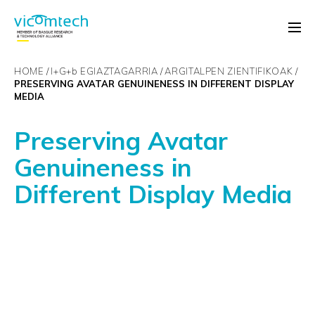
HOME
I+G+
b
EGIAZTAGARRIA
ARGITALPEN ZIENTIFIKOAK
PRESERVING AVATAR GENUINENESS IN DIFFERENT DISPLAY
MEDIA
Preserving Avatar
Genuineness in
Different Display Media