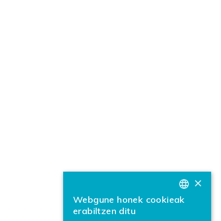
×
Webgune honek cookieak
BASQUE
erabiltzen ditu
SPANISH