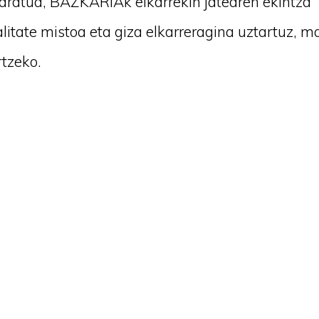
aratua, BAZKARIAk elkarrekin jatearen ekintza
litate mistoa eta giza elkarreragina uztartuz, m
rtzeko.