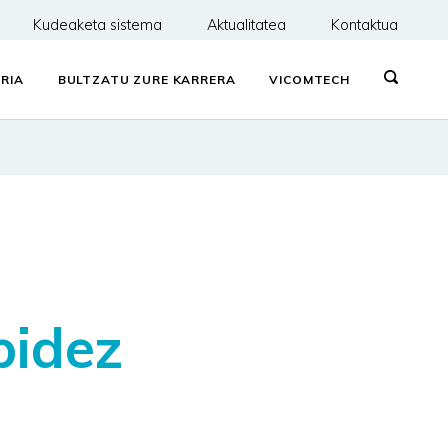
Kudeaketa sistema
Aktualitatea
Kontaktua
RIA
BULTZATU ZURE KARRERA
VICOMTECH
bidez