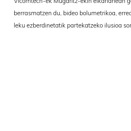
Vicomtech-ek Mugaritz-ekin elkarlanean g
berrasmatzen du, bideo bolumetrikoa, errea
leku ezberdinetatik partekatzeko ilusioa so