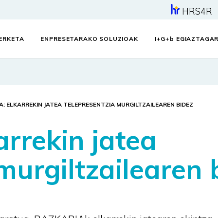
HRS4R
KERKETA
ENPRESETARAKO SOLUZIOAK
I+G+
b
EGIAZTAGAR
A: ELKARREKIN JATEA TELEPRESENTZIA MURGILTZAILEAREN BIDEZ
rrekin jatea
murgiltzailearen 