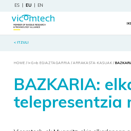
ES
EU
EN
I
< ITZULI
HOME
I+G+
b
EGIAZTAGARRIA
ARRAKASTA-KASUAK
BAZKARI
BAZKARIA: elka
telepresentzia 