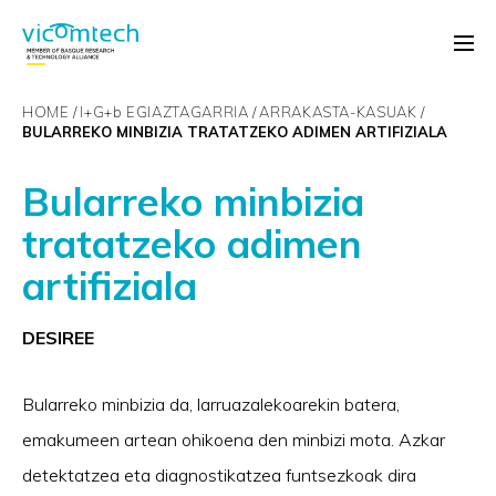
HOME
I+G+
b
EGIAZTAGARRIA
ARRAKASTA-KASUAK
BULARREKO MINBIZIA TRATATZEKO ADIMEN ARTIFIZIALA
Bularreko minbizia
tratatzeko adimen
artifiziala
DESIREE
Bularreko minbizia da, larruazalekoarekin batera,
emakumeen artean ohikoena den minbizi mota. Azkar
detektatzea eta diagnostikatzea funtsezkoak dira