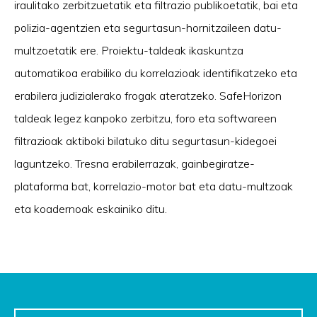
iraulitako zerbitzuetatik eta filtrazio publikoetatik, bai eta
polizia-agentzien eta segurtasun-hornitzaileen datu-
multzoetatik ere. Proiektu-taldeak ikaskuntza
automatikoa erabiliko du korrelazioak identifikatzeko eta
erabilera judizialerako frogak ateratzeko. SafeHorizon
taldeak legez kanpoko zerbitzu, foro eta softwareen
filtrazioak aktiboki bilatuko ditu segurtasun-kidegoei
laguntzeko. Tresna erabilerrazak, gainbegiratze-
plataforma bat, korrelazio-motor bat eta datu-multzoak
eta koadernoak eskainiko ditu.