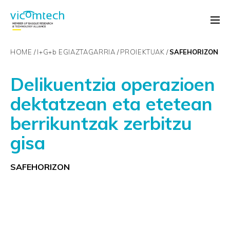
HOME
I+G+
b
EGIAZTAGARRIA
PROIEKTUAK
SAFEHORIZON
Delikuentzia operazioen
dektatzean eta etetean
berrikuntzak zerbitzu
gisa
SAFEHORIZON