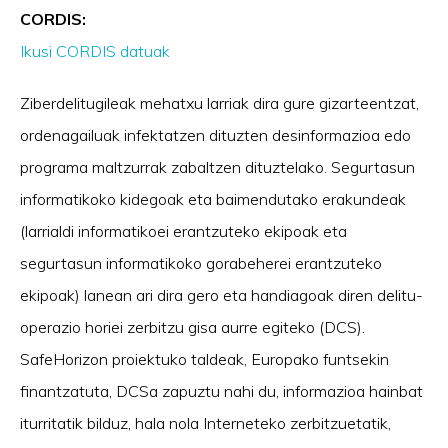
CORDIS:
Ikusi CORDIS datuak
Ziberdelitugileak mehatxu larriak dira gure gizarteentzat,
ordenagailuak infektatzen dituzten desinformazioa edo
programa maltzurrak zabaltzen dituztelako. Segurtasun
informatikoko kidegoak eta baimendutako erakundeak
(larrialdi informatikoei erantzuteko ekipoak eta
segurtasun informatikoko gorabeherei erantzuteko
ekipoak) lanean ari dira gero eta handiagoak diren delitu-
operazio horiei zerbitzu gisa aurre egiteko (DCS).
SafeHorizon proiektuko taldeak, Europako funtsekin
finantzatuta, DCSa zapuztu nahi du, informazioa hainbat
iturritatik bilduz, hala nola Interneteko zerbitzuetatik,