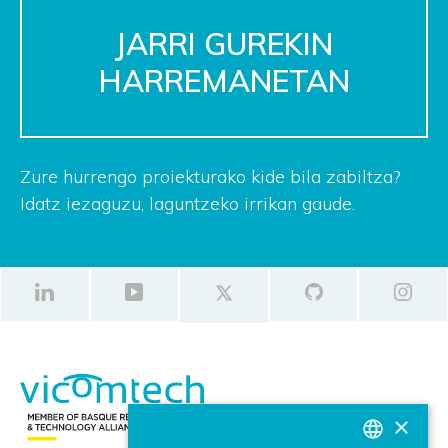
JARRI GUREKIN
HARREMANETAN
Zure hurrengo proiekturako kide bila zabiltza?
Idatz iezaguzu, laguntzeko irrikan gaude.
×