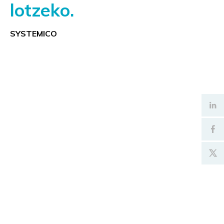
lotzeko.
SYSTEMICO