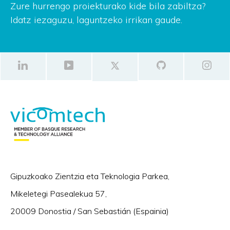
Zure hurrengo proiekturako kide bila zabiltza?
Idatz iezaguzu, laguntzeko irrikan gaude.
Gipuzkoako Zientzia eta Teknologia Parkea,
Mikeletegi Pasealekua 57,
20009 Donostia / San Sebastián (Espainia)