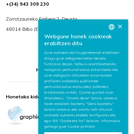
+(34) 943 309 230
Zorrotzaurreko Erribera 2, Deusto,
×
48014 Bilbo (Espainia)
Webgune honek cookieak
BASQUE
erabiltzen ditu
SPANISH
Gure cookieak eta hirugarrenenak erabiltzen
ditugu gure webgunea behar bezala
ENGLISH
funtziona dezan, helburu analitikoetarako,
HR Excellence in Research
nabigazio pertsonalizatua eskaintzeko eta
zure nabigazio-ohituretan oinarritutako
profilaren araberako publizitate
pertsonalizatua erakusteko (adibidez,
bisitatutako orriak). Cookie guztiak onar
Honetako kidea:
ditzazkezu, "Onartu dena" botoia sakatuz,
haien erabilera baztertu "Dena baztertu"
botoia sakatuz edo onartu nahi dituzun
cookieak aukeratu eta/edo konfiguratu eta
egin klik "Gorde eta Itxi" botoian. Informazio
gehiago gure
Cookie politikan