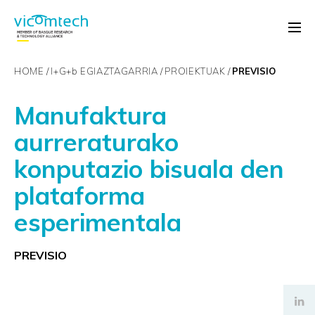
HOME
I+G+
b
EGIAZTAGARRIA
PROIEKTUAK
PREVISIO
Manufaktura
aurreraturako
konputazio bisuala den
plataforma
esperimentala
PREVISIO