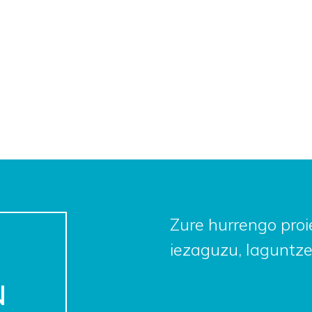
Zure hurrengo proie
iezaguzu, laguntze
N