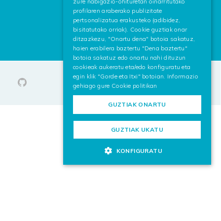
zure nabigazio-ohituretan oinarritutako
profilaren araberako publizitate
pertsonalizatua erakusteko (adibidez,
bisitatutako orriak). Cookie guztiak onar
ditzazkezu, "Onartu dena" botoia sakatuz,
haien erabilera baztertu "Dena baztertu"
botoia sakatuz edo onartu nahi dituzun
cookieak aukeratu eta/edo konfiguratu eta
egin klik "Gorde eta Itxi" botoian. Informazio
gehiago gure
Cookie politikan
GUZTIAK ONARTU
GUZTIAK UKATU
KONFIGURATU