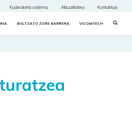
Kudeaketa sistema
Aktualitatea
Kontaktua
RIA
BULTZATU ZURE KARRERA
VICOMTECH
ituratzea