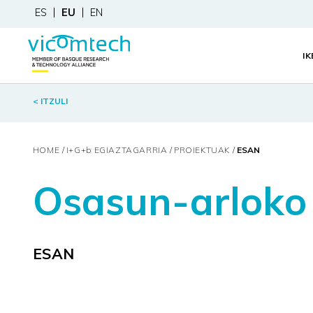
ES
EU
EN
I
< ITZULI
HOME
I+G+
b
EGIAZTAGARRIA
PROIEKTUAK
ESAN
Osasun-arloko 
ESAN