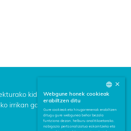
×
kturako kide bila zabiltza? Idatz
Webgune honek cookieak
BASQUE
erabiltzen ditu
ko irrikan gaude.
SPANISH
Gure cookieak eta hirugarrenenak erabiltzen
ditugu gure webgunea behar bezala
ENGLISH
funtziona dezan, helburu analitikoetarako,
nabigazio pertsonalizatua eskaintzeko eta