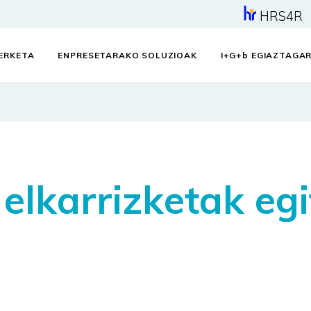
HRS4R
KERKETA
ENPRESETARAKO SOLUZIOAK
I+G+
b
EGIAZTAGAR
elkarrizketak eg