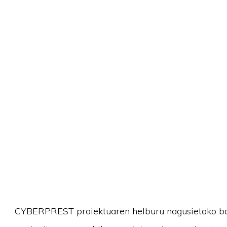
CYBERPREST proiektuaren helburu nagusietako bat