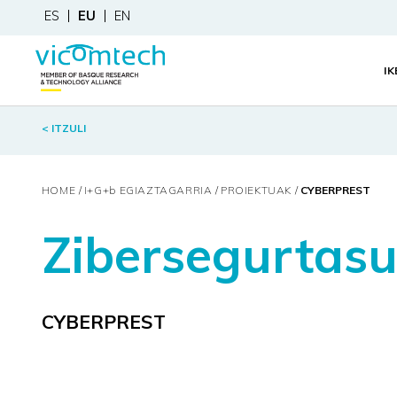
ES
EU
EN
I
< ITZULI
HOME
I+G+
b
EGIAZTAGARRIA
PROIEKTUAK
CYBERPREST
Zibersegurtasu
CYBERPREST