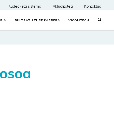
Kudeaketa sistema
Aktualitatea
Kontaktua
RIA
BULTZATU ZURE KARRERA
VICOMTECH
 osoa