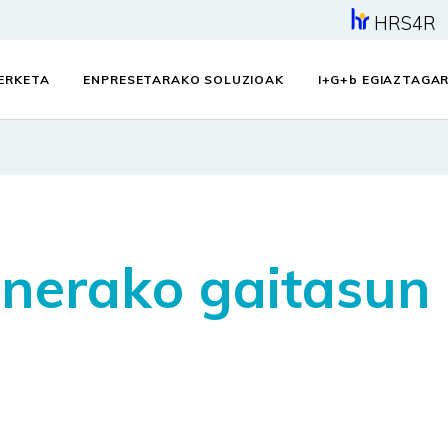
HRS4R
KERKETA
ENPRESETARAKO SOLUZIOAK
I+G+
b
EGIAZTAGAR
nerako gaitasun