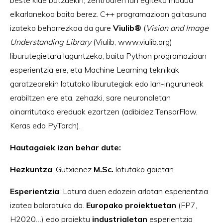
elkarlanekoa baita berez. C++ programazioan gaitasuna
izateko beharrezkoa da gure
Viulib
®
(
Vision and Image
Understanding Library
(Viulib,
www.viulib.org
)
liburutegietara laguntzeko, baita Python programazioan
esperientzia ere, eta Machine Learning teknikak
garatzearekin lotutako liburutegiak edo lan-inguruneak
erabiltzen ere eta, zehazki, sare neuronaletan
oinarritutako ereduak ezartzen (adibidez TensorFlow,
Keras edo PyTorch).
Hautagaiek izan behar dute:
Hezkuntza
: Gutxienez
M.Sc.
lotutako gaietan
Esperientzia
: Lotura duen edozein arlotan esperientzia
izatea baloratuko da.
Europako proiektuetan
(FP7,
H2020…) edo proiektu
industrialetan
esperientzia