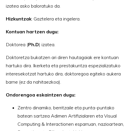
izatea asko baloratuko da.
Hizkuntzak
: Gaztelera eta ingelera.
Kontuan hartzen dugu:
Doktorea (
Ph.D
) izatea.
Doktoretza bukatzen ari diren hautagaiak ere kontuan
hartuko dira. Ikerketa eta prestakuntza espezializatuko
interesekotzat hartuko dira, doktoregoa egiteko aukera
barne (ez da nahitaezkoa).
Ondorengoa eskaintzen dugu:
Zentro dinamiko, berritzaile eta punta-puntako
batean sartzea Adimen Artifizialaren eta Visual
Computing & Interactionen esparruan, nazioartean,