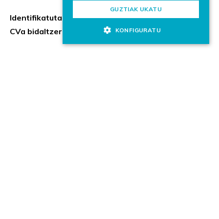
GUZTIAK UKATU
Identifikatuta sentitzen bazara, anima zaitez zure
CVa bidaltzera.
KONFIGURATU
Eskaintza itxita
Eskaintza hau ez dago eskuragarri. Besteren bat
interesatzen al zaizu?
LAN ESKAINTZAK