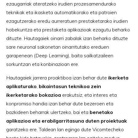
ezaugarriak ateratzeko irudien prozesamendurako
teknikak eta ikasketa automatikorako eta patroien
ezagutzerako eredu aurreratuen prestaketarako irudien
hobekuntza eta prestaketa aplikazioak ezagutu beharko
dituzte. Hautagaiek oinarri zabalak izan beharko dituzte
sare neuronal sakonetan oinarritutako ereduen
garapenean (Deep Learning), baita sailkatzaileen
sorkuntzan eta konbinazioan ere.
Hautagaiek jarrera proaktiboa izan behar dute
ikerketa
aplikaturako
,
bikaintasun teknikoa zein
ikerketarako bokazioa
erakutsiz, eta interes eta
konpromiso handia izan behar dute bezeroen eta
bazkideen beharrak ulertzeko, bai eta
benetako
aplikazioa eta erabilgarritasuna duten proiektuak
garatzeko ere. Taldean lan egingo dute Vicomtecheko
beste kide batzuekin, zentroaren lan egiteko modua