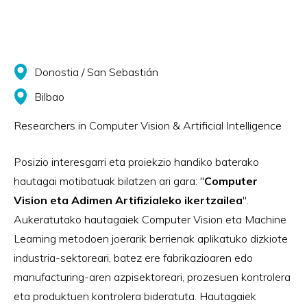
Donostia / San Sebastián
Bilbao
Researchers in Computer Vision & Artificial Intelligence
Posizio interesgarri eta proiekzio handiko baterako
hautagai motibatuak bilatzen ari gara: "
Computer
Vision eta Adimen Artifizialeko ikertzailea
".
Aukeratutako hautagaiek Computer Vision eta Machine
Learning metodoen joerarik berrienak aplikatuko dizkiote
industria-sektoreari, batez ere fabrikazioaren edo
manufacturing-aren azpisektoreari, prozesuen kontrolera
eta produktuen kontrolera bideratuta. Hautagaiek