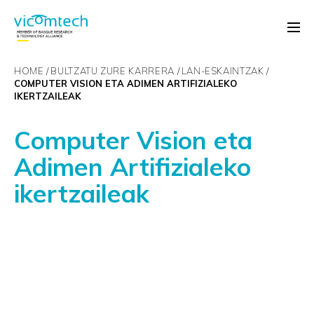
HOME
BULTZATU ZURE KARRERA
LAN-ESKAINTZAK
COMPUTER VISION ETA ADIMEN ARTIFIZIALEKO
IKERTZAILEAK
Computer Vision eta
Adimen Artifizialeko
ikertzaileak