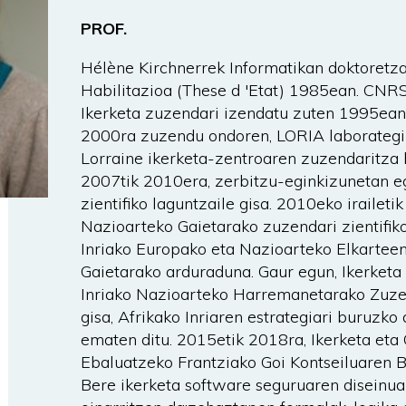
PROF.
Hélène Kirchnerrek Informatikan doktoretza
Habilitazioa (These d 'Etat) 1985ean. CNR
Ikerketa zuzendari izendatu zuten 1995ean
2000ra zuzendu ondoren, LORIA laborategi
Lorraine ikerketa-zentroaren zuzendaritza
2007tik 2010era, zerbitzu-eginkizunetan e
zientifiko laguntzaile gisa. 2010eko iraileti
Nazioarteko Gaietarako zuzendari zientifiko
Inriako Europako eta Nazioarteko Elkartee
Gaietarako arduraduna. Gaur egun, Ikerketa
Inriako Nazioarteko Harremanetarako Zuzend
gisa, Afrikako Inriaren estrategiari buruzko
ematen ditu. 2015etik 2018ra, Ikerketa eta
Ebaluatzeko Frantziako Goi Kontseiluaren B
Bere ikerketa software seguruaren diseinu