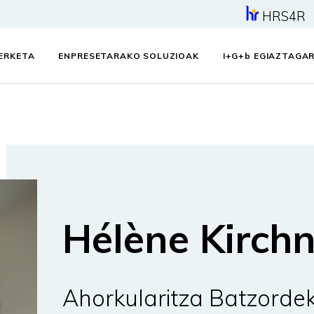
HRS4R
KERKETA
ENPRESETARAKO SOLUZIOAK
I+G+
b
EGIAZTAGAR
Hélène Kirch
Ahorkularitza Batzorde