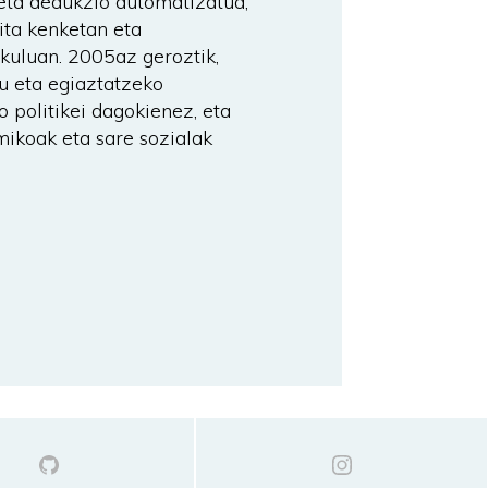
 eta dedukzio automatizatua,
ita kenketan eta
lkuluan. 2005az geroztik,
tu eta egiaztatzeko
o politikei dagokienez, eta
mikoak eta sare sozialak