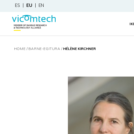
ES
EU
EN
I
HOME
BARNE-EGITURA
HÉLÈNE KIRCHNER