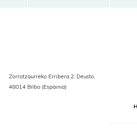
Zorrotzaurreko Erribera 2, Deusto,
48014 Bilbo (Espainia)
H