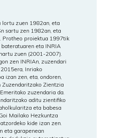
 lortu zuen 1982an, eta
Sn sartu zen 1982an, eta
. Protheo proiektua 1997tik
 bateratuaren eta INRIA
 hartu zuen (2001-2007).
gon zen INRIAn, zuzendari
k 2015era, Inriako
a izan zen, eta, ondoren,
n Zuzendaritzako Zientzia
 Emeritako zuzendaria da.
aritzako aditu zientifiko
 aholkularitza eta babesa
 Goi Mailako Hezkuntza
atzordeko kide izan zen.
an eta garapenean