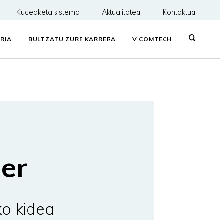
Kudeaketa sistema
Aktualitatea
Kontaktua
RIA
BULTZATU ZURE KARRERA
VICOMTECH
ner
ko kidea