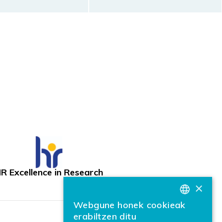
R Excellence in Research
×
Webgune honek cookieak
BASQUE
erabiltzen ditu