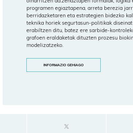
oinarritzen da:zehaztapen formalak, logika
programen egiaztapena, arreta berezia jarr
berridazketaren eta estrategien bidezko ka
teknika horiek segurtasun-politikak diseina
erabiltzen ditu, batez ere sarbide-kontrolek
grafoen eraldaketak dituzten prozesu bioki
modelizatzeko.
INFORMAZIO GEHIAGO