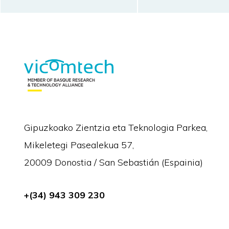
Gipuzkoako Zientzia eta Teknologia Parkea,
Mikeletegi Pasealekua 57,
20009 Donostia / San Sebastián (Espainia)
+(34) 943 309 230