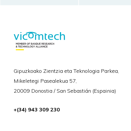
Gipuzkoako Zientzia eta Teknologia Parkea,
Mikeletegi Pasealekua 57,
20009 Donostia / San Sebastián (Espainia)
+(34) 943 309 230