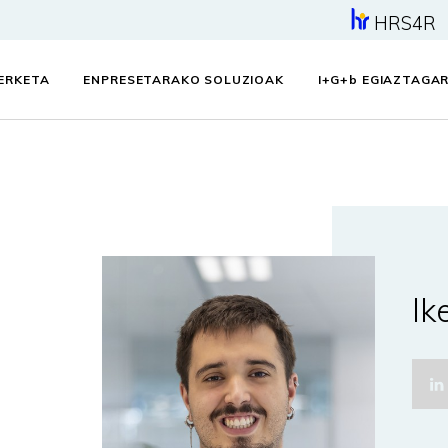
HRS4R
KERKETA
ENPRESETARAKO SOLUZIOAK
I+G+
b
EGIAZTAGAR
Ik