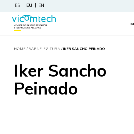
ES
EU
EN
I
HOME
BARNE-EGITURA
IKER SANCHO PEINADO
Iker Sancho
Peinado