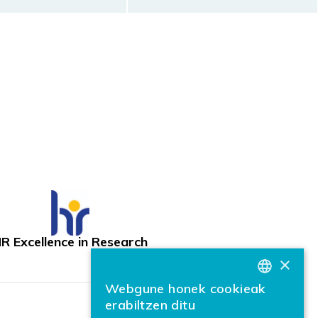
R Excellence in Research
×
Webgune honek cookieak
BASQUE
erabiltzen ditu
SPANISH