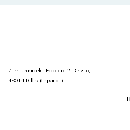
Zorrotzaurreko Erribera 2, Deusto,
48014 Bilbo (Espainia)
H