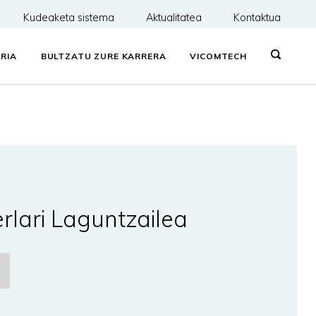
Kudeaketa sistema
Aktualitatea
Kontaktua
RIA
BULTZATU ZURE KARRERA
VICOMTECH
erlari Laguntzailea