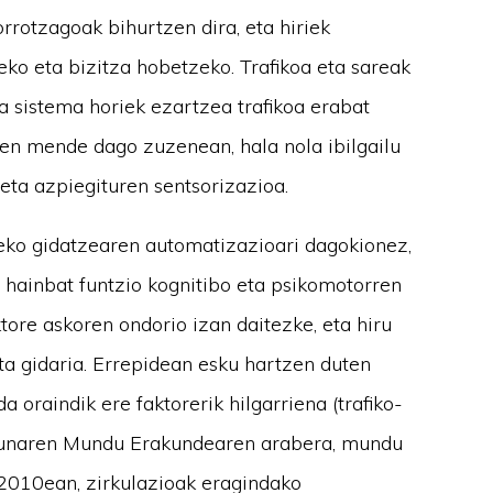
rrotzagoak bihurtzen dira, eta hiriek
eko eta bizitza hobetzeko. Trafikoa eta sareak
a sistema horiek ezartzea trafikoa erabat
en mende dago zuzenean, hala nola ibilgailu
ta azpiegituren sentsorizazioa.
teko gidatzearen automatizazioari dagokionez,
 hainbat funtzio kognitibo eta psikomotorren
ktore askoren ondorio izan daitezke, eta hiru
eta gidaria. Errepidean esku hartzen duten
 oraindik ere faktorerik hilgarriena (trafiko-
sasunaren Mundu Erakundearen arabera, mundu
 2010ean, zirkulazioak eragindako