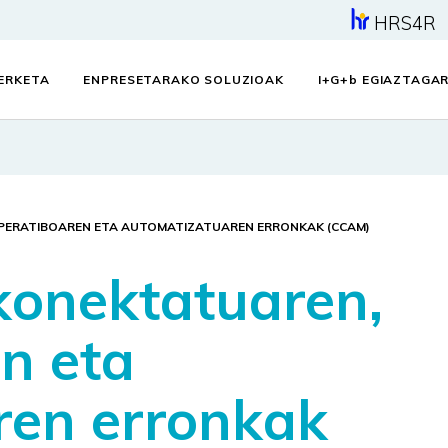
HRS4R
KERKETA
ENPRESETARAKO SOLUZIOAK
I+G+
b
EGIAZTAGAR
ERATIBOAREN ETA AUTOMATIZATUAREN ERRONKAK (CCAM)
konektatuaren,
n eta
ren erronkak