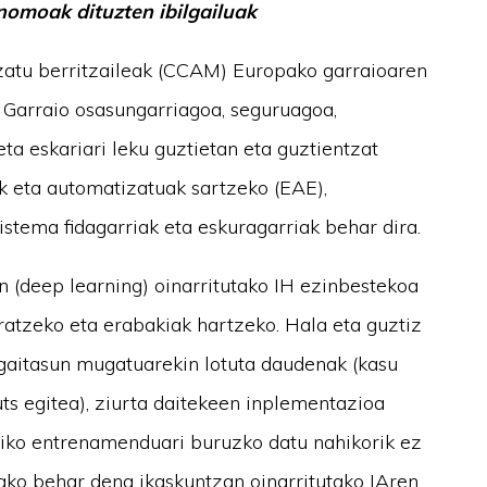
nomoak dituzten ibilgailuak
zatu berritzaileak (CCAM) Europako garraioaren
Garraio osasungarriagoa, seguruagoa,
ta eskariari leku guztietan eta guztientzat
k eta automatizatuak sartzeko (EAE),
stema fidagarriak eta eskuragarriak behar dira.
 (deep learning) oinarritutako IH ezinbestekoa
ratzeko eta erabakiak hartzeko. Hala eta guztiz
 gaitasun mugatuarekin lotuta daudenak (kasu
uts egitea), ziurta daitekeen inplementazioa
diko entrenamenduari buruzko datu nahikorik ez
ako behar dena ikaskuntzan oinarritutako IAren