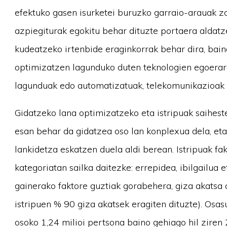
efektuko gasen isurketei buruzko garraio-arauak zo
azpiegiturak egokitu behar dituzte portaera aldatz
kudeatzeko irtenbide eraginkorrak behar dira, bain
optimizatzen lagunduko duten teknologien egoerar
lagunduak edo automatizatuak, telekomunikazioak e
Gidatzeko lana optimizatzeko eta istripuak saihes
esan behar da gidatzea oso lan konplexua dela, eta
lankidetza eskatzen duela aldi berean. Istripuak fa
kategoriatan sailka daitezke: errepidea, ibilgailua 
gainerako faktore guztiak gorabehera, giza akatsa da
istripuen % 90 giza akatsek eragiten dituzte). O
osoko 1,24 milioi pertsona baino gehiago hil ziren