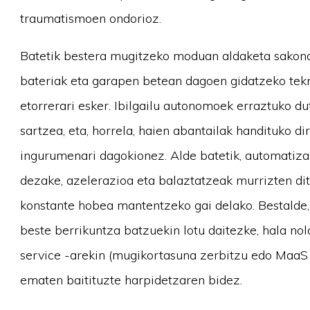
traumatismoen ondorioz.
Batetik bestera mugitzeko moduan aldaketa sakona
bateriak eta garapen betean dagoen gidatzeko tekn
etorrerari esker. Ibilgailu autonomoek erraztuko d
sartzea, eta, horrela, haien abantailak handituko di
ingurumenari dagokionez. Alde batetik, automatiz
dezake, azelerazioa eta balaztatzeak murrizten ditu
konstante hobea mantentzeko gai delako. Bestalde,
beste berrikuntza batzuekin lotu daitezke, hala no
service -arekin (mugikortasuna zerbitzu edo MaaS g
ematen baitituzte harpidetzaren bidez.