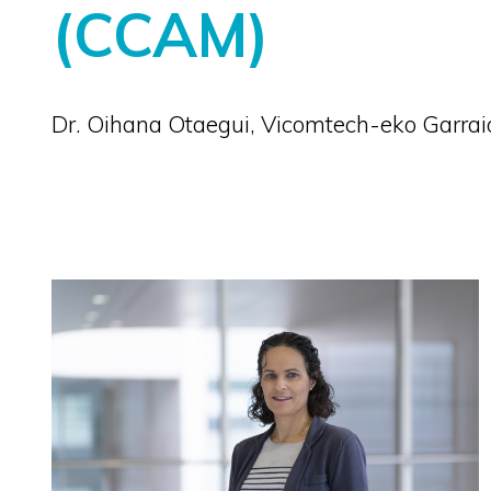
(CCAM)
Dr. Oihana Otaegui, Vicomtech-eko Garrai