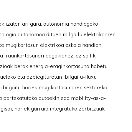
k izaten ari gara, autonomia handiagoko
ologia autonomoa dituen ibilgailu elektrikoaren
ute mugikortasun elektrikoa eskala handian
ra iraunkortasunari dagokionez, ez soilik
azioak berak energia-eraginkortasuna hobetu
elako eta azpiegituretan ibilgailu-fluxu
 ibilgailu horiek mugikortasunaren sektoreko
la partekatutako autoekin edo mobility-as-a-
isa), horiek garraio integratuko zerbitzuak