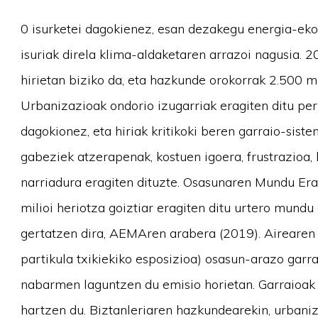
0 isurketei dagokienez, esan dezakegu energia-eko
isuriak direla klima-aldaketaren arrazoi nagusia.
hirietan biziko da, eta hazkunde orokorrak 2.500 mi
Urbanizazioak ondorio izugarriak eragiten ditu p
dagokionez, eta hiriak kritikoki beren garraio-sis
gabeziek atzerapenak, kostuen igoera, frustrazioa
narriadura eragiten dituzte. Osasunaren Mundu Era
milioi heriotza goiztiar eragiten ditu urtero mundu
gertatzen dira, AEMAren arabera (2019). Airearen
partikula txikiekiko esposizioa) osasun-arazo garra
nabarmen laguntzen du emisio horietan. Garraioak
hartzen du. Biztanleriaren hazkundearekin, urbani