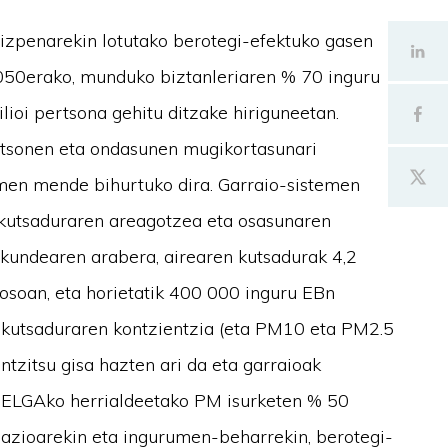
izpenarekin lotutako berotegi-efektuko gasen
 2050erako, munduko biztanleriaren % 70 inguru
lioi pertsona gehitu ditzake hiriguneetan.
ertsonen eta ondasunen mugikortasunari
temen mende bihurtuko dira. Garraio-sistemen
, kutsaduraren areagotzea eta osasunaren
kundearen arabera, airearen kutsadurak 4,2
 osoan, eta horietatik 400 000 inguru EBn
 kutsaduraren kontzientzia (eta PM10 eta PM2.5
ntzitsu gisa hazten ari da eta garraioak
 ELGAko herrialdeetako PM isurketen % 50
zazioarekin eta ingurumen-beharrekin, berotegi-