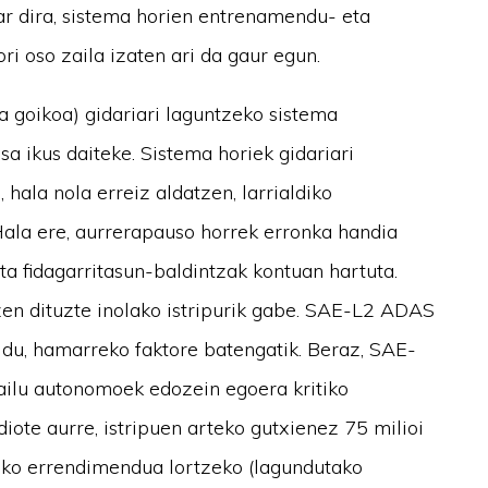
r dira, sistema horien entrenamendu- eta
i oso zaila izaten ari da gaur egun.
 goikoa) gidariari laguntzeko sistema
a ikus daiteke. Sistema horiek gidariari
hala nola erreiz aldatzen, larrialdiko
Hala ere, aurrerapauso horrek erronka handia
a fidagarritasun-baldintzak kontuan hartuta.
atzen dituzte inolako istripurik gabe. SAE-L2 ADAS
 du, hamarreko faktore batengatik. Beraz, SAE-
ailu autonomoek edozein egoera kritiko
iote aurre, istripuen arteko gutxienez 75 milioi
eko errendimendua lortzeko (lagundutako