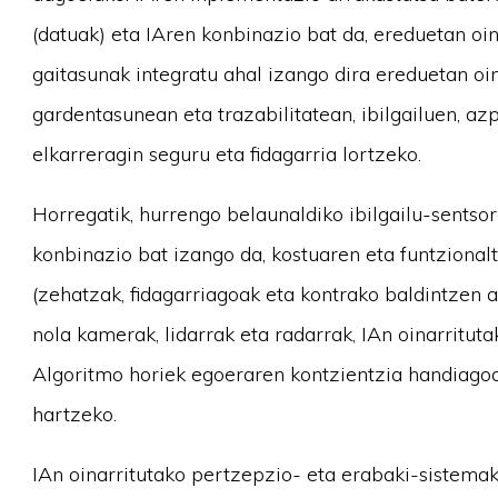
(datuak) eta IAren konbinazio bat da, ereduetan oin
gaitasunak integratu ahal izango dira ereduetan o
gardentasunean eta trazabilitatean, ibilgailuen, az
elkarreragin seguru eta fidagarria lortzeko.
Horregatik, hurrengo belaunaldiko ibilgailu-sents
konbinazio bat izango da, kostuaren eta funtziona
(zehatzak, fidagarriagoak eta kontrako baldintzen a
nola kamerak, lidarrak eta radarrak, IAn oinarritut
Algoritmo horiek egoeraren kontzientzia handiago
hartzeko.
IAn oinarritutako pertzepzio- eta erabaki-sistemak