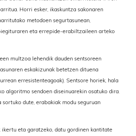
arritua. Horri esker, ikaskuntza sakonaren
inarritutako metodoen segurtasunean,
piegituraren eta errepide-erabiltzaileen arteko
oreen multzoa lehendik dauden sentsoreen
ltasunaren eskakizunak betetzen dituena
urrean erresistenteagoak). Sentsore horiek, hala
ako algoritmo sendoen diseinuarekin osatuko dira.
a sortuko dute, erabakiak modu seguruan
 ikertu eta garatzeko, datu gordinen kantitate