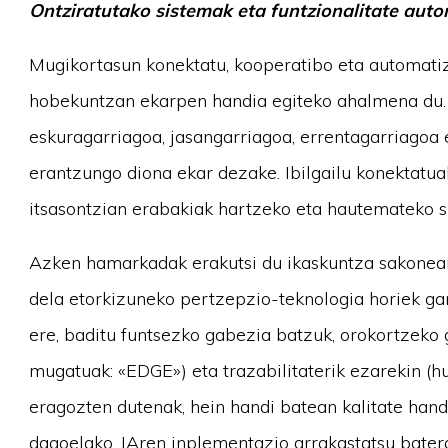
Ontziratutako sistemak eta funtzionalitate auto
Mugikortasun konektatu, kooperatibo eta automati
hobekuntzan ekarpen handia egiteko ahalmena du. 
eskuragarriagoa, jasangarriagoa, errentagarriagoa e
erantzungo diona ekar dezake. Ibilgailu konektatua
itsasontzian erabakiak hartzeko eta hautemateko si
Azken hamarkadak erakutsi du ikaskuntza sakonean
dela etorkizuneko pertzepzio-teknologia horiek ga
ere, baditu funtsezko gabezia batzuk, orokortzeko
mugatuak: «EDGE») eta trazabilitaterik ezarekin (h
eragozten dutenak, hein handi batean kalitate han
dagoelako. IAren inplementazio arrakastatsu bater