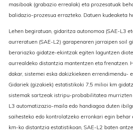
masiboak (grabazio errealak) eta prozesatuak beha
balidazio-prozesua errazteko. Datuen kudeaketa hor
Lehen begiratuan, gidaritza autonomoa (SAE-L3 eta
aurreratuen (SAE-L2) garapenaren jarraipen soil gis
berariazko gidatze-ekintzak egiten laguntzen diote, 
aurrealdeko distantzia mantentzen eta frenatzen. 
dakar, sistemei eska dakizkiekeen errendimendu- et
Gidariek (gizakiek) estatistikoki 7,5 milioi km gid
sistemak sartzeak istripu-probabilitatea murrizten
L3 automatizazio-maila edo handiagoa duten ibilg
saihesteko edo kontrolatzeko erronkari egin behar d
km-ko distantzia estatistikoan, SAE-L2 baten antz