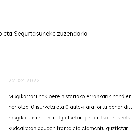
o eta Segurtasuneko zuzendaria
22.02.2022
Mugikortasunak bere historiako erronkarik handiene
heriotza, 0 isurketa eta 0 auto-ilara lortu behar d
mugikortasunean, ibilgailuetan, propultsioan, sents
kudeaketan dauden fronte eta elementu guztietan j