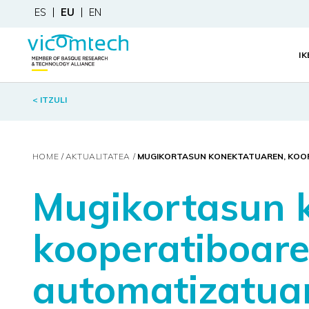
ES
EU
EN
I
< ITZULI
HOME
AKTUALITATEA
MUGIKORTASUN KONEKTATUAREN, KOOP
Mugikortasun 
kooperatiboare
automatizatua