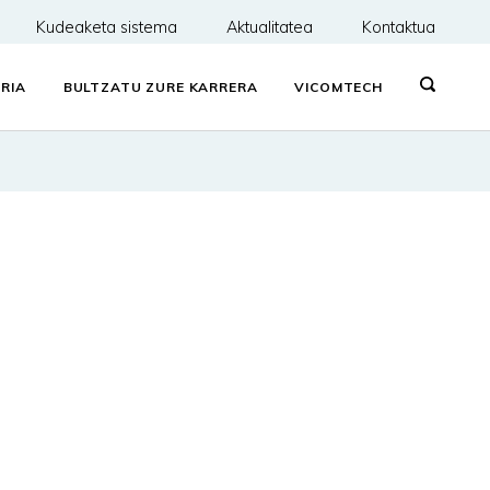
Kudeaketa sistema
Aktualitatea
Kontaktua
RIA
BULTZATU ZURE KARRERA
VICOMTECH