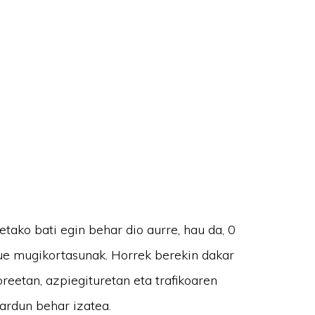
tako bati egin behar dio aurre, hau da, 0
itue mugikortasunak. Horrek berekin dakar
oreetan, azpiegituretan eta trafikoaren
ardun behar izatea.