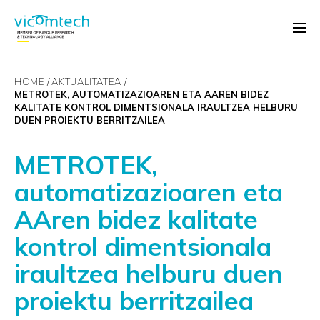
HOME
AKTUALITATEA
METROTEK, AUTOMATIZAZIOAREN ETA AAREN BIDEZ
KALITATE KONTROL DIMENTSIONALA IRAULTZEA HELBURU
DUEN PROIEKTU BERRITZAILEA
METROTEK,
automatizazioaren eta
AAren bidez kalitate
kontrol dimentsionala
iraultzea helburu duen
proiektu berritzailea