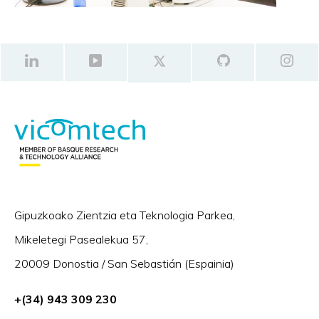
Gipuzkoako Zientzia eta Teknologia Parkea,
Mikeletegi Pasealekua 57,
20009 Donostia / San Sebastián (Espainia)
+(34) 943 309 230