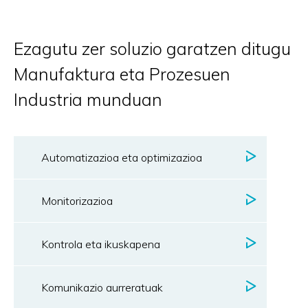
Ezagutu zer soluzio garatzen ditugu
Manufaktura eta Prozesuen
Industria munduan
Automatizazioa eta optimizazioa
Monitorizazioa
Kontrola eta ikuskapena
Komunikazio aurreratuak