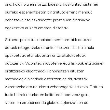
dira, hala nola errefortzu bidezko ikaskuntza, sistemei
aurreko esperientzietan oinarrituta errendimendua
hobetzeko eta eskaneatze prozesuan dinamikoki
egokitzeko aukera ematen dietenak.
Gainera, proiektuak hainbat sentsoretatik datozen
datuak integratzeko erronkari heltzen dio, hala nola
optikoetatik eta robotetan ontziratutakoetatik
datozenak. Vicomtech roboten eredu fisikoak eta adimen
artifizialeko algoritmoak konbinatzen dituzten
metodologia hibridoak aztertzen ari da, akatsak
zuzentzeko eta neurketa zehatzagoak lortzeko. Datuen
fusio horrek neurketen kalitatea hobetzeaz gain,
sistemen errendimendu globala optimizatzen du.