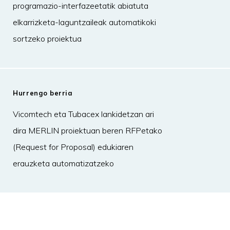
programazio-interfazeetatik abiatuta
elkarrizketa-laguntzaileak automatikoki
sortzeko proiektua
Hurrengo berria
Vicomtech eta Tubacex lankidetzan ari
dira MERLIN proiektuan beren RFPetako
(Request for Proposal) edukiaren
erauzketa automatizatzeko