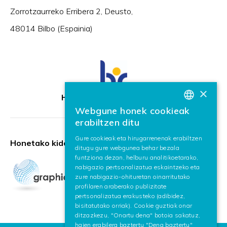
Zorrotzaurreko Erribera 2, Deusto,
48014 Bilbo (Espainia)
×
HR Excellence in Research
Webgune honek cookieak
BASQUE
erabiltzen ditu
SPANISH
Gure cookieak eta hirugarrenenak erabiltzen
Honetako kidea:
ditugu gure webgunea behar bezala
ENGLISH
funtziona dezan, helburu analitikoetarako,
nabigazio pertsonalizatua eskaintzeko eta
zure nabigazio-ohituretan oinarritutako
profilaren araberako publizitate
pertsonalizatua erakusteko (adibidez,
bisitatutako orriak). Cookie guztiak onar
ditzazkezu, "Onartu dena" botoia sakatuz,
haien erabilera baztertu "Dena baztertu"