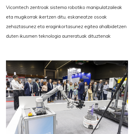
Vicomtech zentroak sistema robotiko manipulatzaileak
eta mugikorrak ikertzen ditu, eskaneatze osoak
zehaztasunez eta eraginkortasunez egitea ahalbidetzen
duten ikusmen teknologia aurreratuak dituztenak