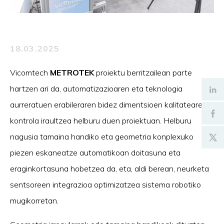
18.03.2025
Vicomtech
METROTEK
proiektu berritzailean parte
hartzen ari da, automatizazioaren eta teknologia
aurreratuen erabileraren bidez dimentsioen kalitatearen
kontrola iraultzea helburu duen proiektuan. Helburu
nagusia tamaina handiko eta geometria konplexuko
piezen eskaneatze automatikoan doitasuna eta
eraginkortasuna hobetzea da, eta, aldi berean, neurketa
sentsoreen integrazioa optimizatzea sistema robotiko
mugikorretan.