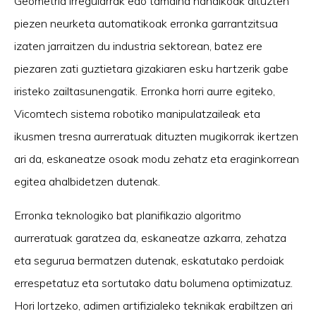
Geometria irregularrak edo tamaina handikoak dituzten
piezen neurketa automatikoak erronka garrantzitsua
izaten jarraitzen du industria sektorean, batez ere
piezaren zati guztietara gizakiaren esku hartzerik gabe
iristeko zailtasunengatik. Erronka horri aurre egiteko,
Vicomtech sistema robotiko manipulatzaileak eta
ikusmen tresna aurreratuak dituzten mugikorrak ikertzen
ari da, eskaneatze osoak modu zehatz eta eraginkorrean
egitea ahalbidetzen dutenak.
Erronka teknologiko bat planifikazio algoritmo
aurreratuak garatzea da, eskaneatze azkarra, zehatza
eta segurua bermatzen dutenak, eskatutako perdoiak
errespetatuz eta sortutako datu bolumena optimizatuz.
Hori lortzeko, adimen artifizialeko teknikak erabiltzen ari