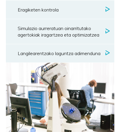
Eragiketen kontrola
Simulazio aurreratuan oinarritutako
agertokiak iragartzea eta optimizatzea
Langilearentzako laguntza adimenduna