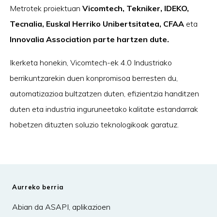
Metrotek proiektuan
Vicomtech, Tekniker, IDEKO,
Tecnalia, Euskal Herriko Unibertsitatea, CFAA
eta
Innovalia Association parte hartzen dute.
Ikerketa honekin, Vicomtech-ek 4.0 Industriako
berrikuntzarekin duen konpromisoa berresten du,
automatizazioa bultzatzen duten, efizientzia handitzen
duten eta industria inguruneetako kalitate estandarrak
hobetzen dituzten soluzio teknologikoak garatuz.
Aurreko berria
Abian da ASAPI, aplikazioen