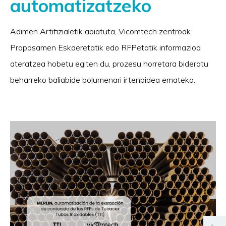
automatizatzeko
Adimen Artifizialetik abiatuta, Vicomtech zentroak
Proposamen Eskaeretatik edo RFPetatik informazioa
ateratzea hobetu egiten du, prozesu horretara bideratu
beharreko baliabide bolumenari irtenbidea emateko.