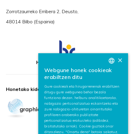
Zorrotzaurreko Erribera 2, Deusto,
48014 Bilbo (Espainia)
×
HR Excellence in Research
Webgune honek cookieak
BASQUE
erabiltzen ditu
SPANISH
Gure cookieak eta hirugarrenenak erabiltzen
Honetako kidea:
ditugu gure webgunea behar bezala
ENGLISH
funtziona dezan, helburu analitikoetarako,
nabigazio pertsonalizatua eskaintzeko eta
zure nabigazio-ohituretan oinarritutako
profilaren araberako publizitate
pertsonalizatua erakusteko (adibidez,
bisitatutako orriak). Cookie guztiak onar
ditzazkezu, "Onartu dena" botoia sakatuz,