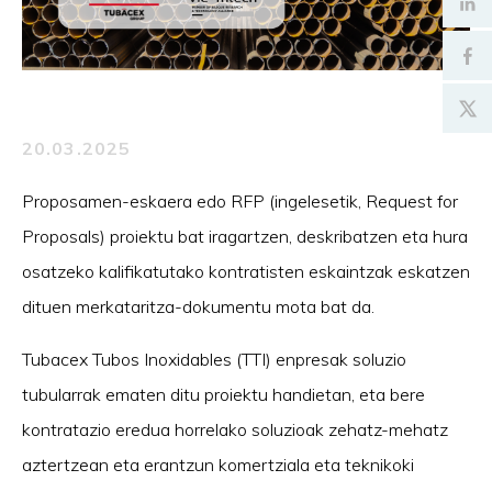
20.03.2025
Proposamen-eskaera edo RFP (ingelesetik, Request for
Proposals) proiektu bat iragartzen, deskribatzen eta hura
osatzeko kalifikatutako kontratisten eskaintzak eskatzen
dituen merkataritza-dokumentu mota bat da.
Tubacex Tubos Inoxidables (TTI) enpresak soluzio
tubularrak ematen ditu proiektu handietan, eta bere
kontratazio eredua horrelako soluzioak zehatz-mehatz
aztertzean eta erantzun komertziala eta teknikoki