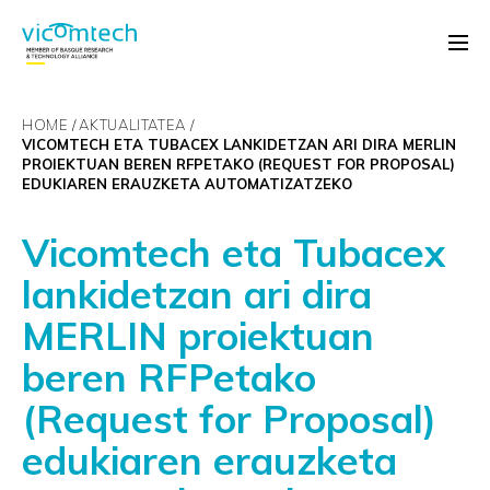
HOME
AKTUALITATEA
VICOMTECH ETA TUBACEX LANKIDETZAN ARI DIRA MERLIN
PROIEKTUAN BEREN RFPETAKO (REQUEST FOR PROPOSAL)
EDUKIAREN ERAUZKETA AUTOMATIZATZEKO
Vicomtech eta Tubacex
lankidetzan ari dira
MERLIN proiektuan
beren RFPetako
(Request for Proposal)
edukiaren erauzketa