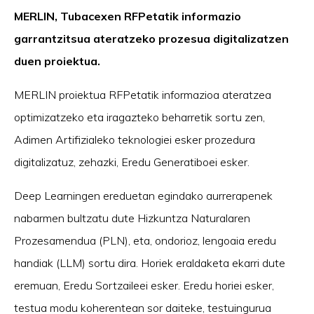
MERLIN, Tubacexen RFPetatik informazio
garrantzitsua ateratzeko prozesua digitalizatzen
duen proiektua.
MERLIN proiektua RFPetatik informazioa ateratzea
optimizatzeko eta iragazteko beharretik sortu zen,
Adimen Artifizialeko teknologiei esker prozedura
digitalizatuz, zehazki, Eredu Generatiboei esker.
Deep Learningen ereduetan egindako aurrerapenek
nabarmen bultzatu dute Hizkuntza Naturalaren
Prozesamendua (PLN), eta, ondorioz, lengoaia eredu
handiak (LLM) sortu dira. Horiek eraldaketa ekarri dute
eremuan, Eredu Sortzaileei esker. Eredu horiei esker,
testua modu koherentean sor daiteke, testuingurua