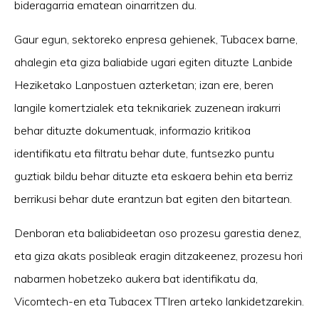
bideragarria ematean oinarritzen du.
Gaur egun, sektoreko enpresa gehienek, Tubacex barne,
ahalegin eta giza baliabide ugari egiten dituzte Lanbide
Heziketako Lanpostuen azterketan; izan ere, beren
langile komertzialek eta teknikariek zuzenean irakurri
behar dituzte dokumentuak, informazio kritikoa
identifikatu eta filtratu behar dute, funtsezko puntu
guztiak bildu behar dituzte eta eskaera behin eta berriz
berrikusi behar dute erantzun bat egiten den bitartean.
Denboran eta baliabideetan oso prozesu garestia denez,
eta giza akats posibleak eragin ditzakeenez, prozesu hori
nabarmen hobetzeko aukera bat identifikatu da,
Vicomtech-en eta Tubacex TTIren arteko lankidetzarekin.