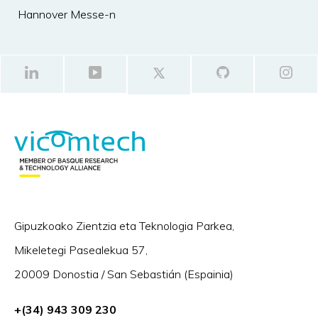
Hannover Messe-n
Gipuzkoako Zientzia eta Teknologia Parkea,
Mikeletegi Pasealekua 57,
20009 Donostia / San Sebastián (Espainia)
+(34) 943 309 230