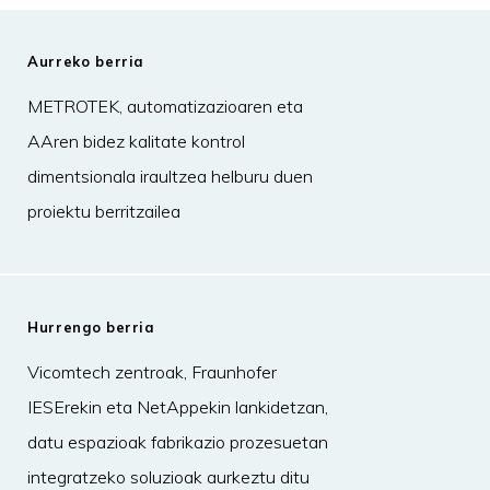
Aurreko berria
METROTEK, automatizazioaren eta
AAren bidez kalitate kontrol
dimentsionala iraultzea helburu duen
proiektu berritzailea
Hurrengo berria
Vicomtech zentroak, Fraunhofer
IESErekin eta NetAppekin lankidetzan,
datu espazioak fabrikazio prozesuetan
integratzeko soluzioak aurkeztu ditu