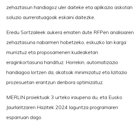
zehaztasun handiagoz uler daiteke eta aplikazio askotan
soluzio aurreratuagoak eskaini daitezke.
Eredu Sortzaileek aukera ematen dute RFPen analisiaren
zehaztasuna nabarmen hobetzeko, eskuzko lan karga
murriztuz eta proposamenen kudeaketan
eraginkortasuna handituz. Horrekin, automatizazio
handiagoa lortzen da, akatsak minimizatuz eta lizitazio
prozesuetan erantzun denbora optimizatuz.
MERLIN proiektuak 3 urteko iraupena du, eta Eusko
Jaurlaritzaren Hazitek 2024 laguntza programaren
esparruan dago.