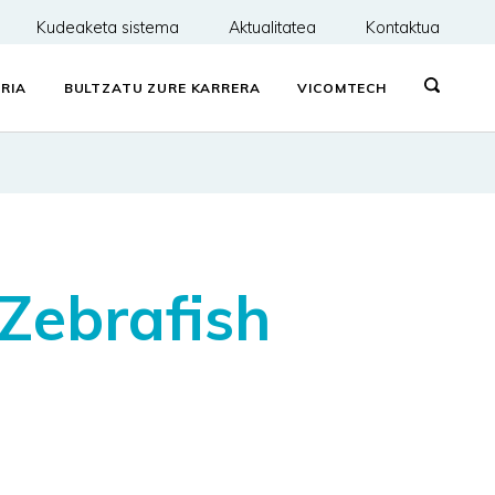
Kudeaketa sistema
Aktualitatea
Kontaktua
RIA
BULTZATU ZURE KARRERA
VICOMTECH
Zebrafish