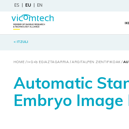
ES
EU
EN
I
< ITZULI
HOME
I+G+
b
EGIAZTAGARRIA
ARGITALPEN ZIENTIFIKOAK
AU
Automatic Stan
Embryo Image