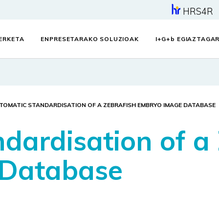
HRS4R
KERKETA
ENPRESETARAKO SOLUZIOAK
I+G+
b
EGIAZTAGAR
TOMATIC STANDARDISATION OF A ZEBRAFISH EMBRYO IMAGE DATABASE
dardisation of a 
 Database