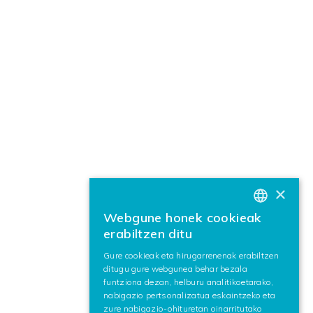
×
Webgune honek cookieak
BASQUE
erabiltzen ditu
SPANISH
Gure cookieak eta hirugarrenenak erabiltzen
ditugu gure webgunea behar bezala
ENGLISH
funtziona dezan, helburu analitikoetarako,
nabigazio pertsonalizatua eskaintzeko eta
zure nabigazio-ohituretan oinarritutako