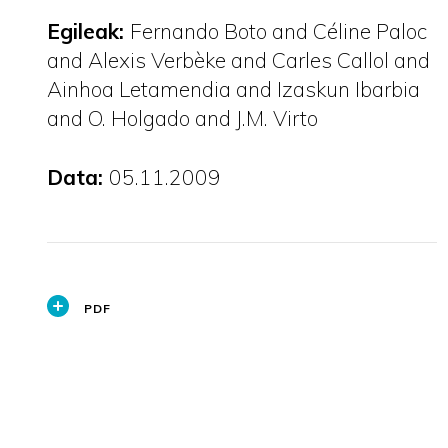
Egileak:
Fernando Boto and Céline Paloc
and Alexis Verbèke and Carles Callol and
Ainhoa Letamendia and Izaskun Ibarbia
and O. Holgado and J.M. Virto
Data:
05.11.2009
PDF