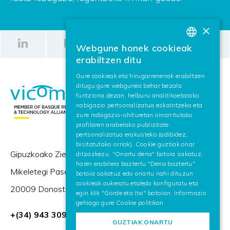
×
Webgune honek cookieak
BASQUE
erabiltzen ditu
SPANISH
Gure cookieak eta hirugarrenenak erabiltzen
ditugu gure webgunea behar bezala
ENGLISH
funtziona dezan, helburu analitikoetarako,
nabigazio pertsonalizatua eskaintzeko eta
zure nabigazio-ohituretan oinarritutako
profilaren araberako publizitate
pertsonalizatua erakusteko (adibidez,
bisitatutako orriak). Cookie guztiak onar
Gipuzkoako Zientzia eta Teknologia Parkea,
ditzazkezu, "Onartu dena" botoia sakatuz,
haien erabilera baztertu "Dena baztertu"
Mikeletegi Pasealekua 57,
botoia sakatuz edo onartu nahi dituzun
cookieak aukeratu eta/edo konfiguratu eta
20009 Donostia / San Sebastián (Espainia)
egin klik "Gorde eta Itxi" botoian. Informazio
gehiago gure
Cookie politikan
+(34) 943 309 230
GUZTIAK ONARTU