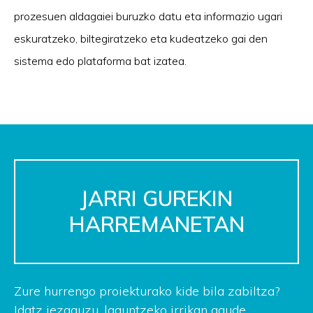
prozesuen aldagaiei buruzko datu eta informazio ugari
eskuratzeko, biltegiratzeko eta kudeatzeko gai den
sistema edo plataforma bat izatea.
JARRI GUREKIN
HARREMANETAN
Zure hurrengo proiekturako kide bila zabiltza?
Idatz iezaguzu, laguntzeko irrikan gaude.