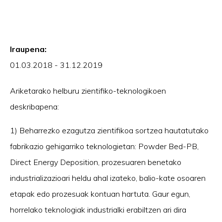
Iraupena:
01.03.2018 - 31.12.2019
Ariketarako helburu zientifiko-teknologikoen
deskribapena:
1) Beharrezko ezagutza zientifikoa sortzea hautatutako
fabrikazio gehigarriko teknologietan: Powder Bed-PB,
Direct Energy Deposition, prozesuaren benetako
industrializazioari heldu ahal izateko, balio-kate osoaren
etapak edo prozesuak kontuan hartuta. Gaur egun,
horrelako teknologiak industrialki erabiltzen ari dira