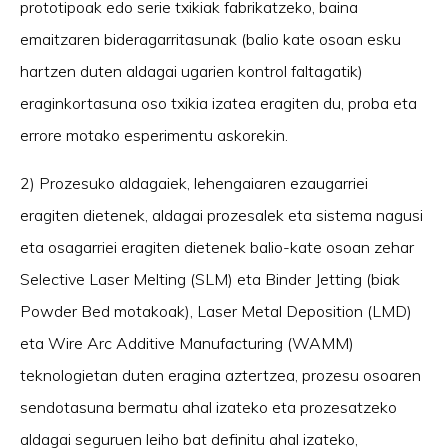
prototipoak edo serie txikiak fabrikatzeko, baina
emaitzaren bideragarritasunak (balio kate osoan esku
hartzen duten aldagai ugarien kontrol faltagatik)
eraginkortasuna oso txikia izatea eragiten du, proba eta
errore motako esperimentu askorekin.
2) Prozesuko aldagaiek, lehengaiaren ezaugarriei
eragiten dietenek, aldagai prozesalek eta sistema nagusi
eta osagarriei eragiten dietenek balio-kate osoan zehar
Selective Laser Melting (SLM) eta Binder Jetting (biak
Powder Bed motakoak), Laser Metal Deposition (LMD)
eta Wire Arc Additive Manufacturing (WAMM)
teknologietan duten eragina aztertzea, prozesu osoaren
sendotasuna bermatu ahal izateko eta prozesatzeko
aldagai seguruen leiho bat definitu ahal izateko,