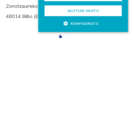
Zorrotzaurreko Erribera 2, Deusto,
GUZTIAK UKATU
48014 Bilbo (Espainia)
KONFIGURATU
HR Excellence in Research
Honetako kidea: