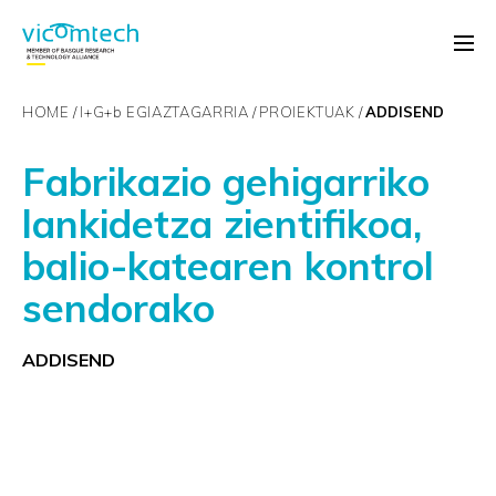
HOME
I+G+
b
EGIAZTAGARRIA
PROIEKTUAK
ADDISEND
Fabrikazio gehigarriko
lankidetza zientifikoa,
balio-katearen kontrol
sendorako
ADDISEND