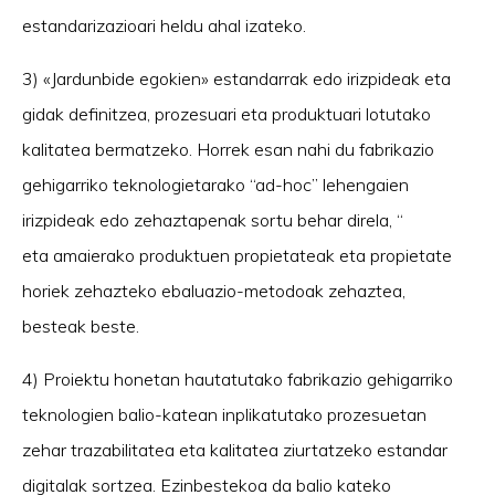
estandarizazioari heldu ahal izateko.
3) «Jardunbide egokien» estandarrak edo irizpideak eta
gidak definitzea, prozesuari eta produktuari lotutako
kalitatea bermatzeko. Horrek esan nahi du fabrikazio
gehigarriko teknologietarako “ad-hoc” lehengaien
irizpideak edo zehaztapenak sortu behar direla, “
eta amaierako produktuen propietateak eta propietate
horiek zehazteko ebaluazio-metodoak zehaztea,
besteak beste.
4) Proiektu honetan hautatutako fabrikazio gehigarriko
teknologien balio-katean inplikatutako prozesuetan
zehar trazabilitatea eta kalitatea ziurtatzeko estandar
digitalak sortzea. Ezinbestekoa da balio kateko