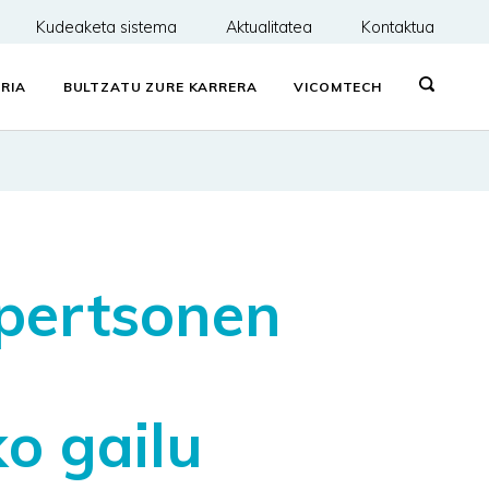
Kudeaketa sistema
Aktualitatea
Kontaktua
RIA
BULTZATU ZURE KARRERA
VICOMTECH
 pertsonen
o gailu