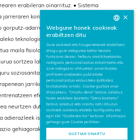
rearen erabileran oinarrituz. • Sistema
×
a jarreraren kontrolaren berariazko
o gorputz-adarraren fisiologiaren adierazgarri
Webgune honek cookieak
BASQUE
erabiltzen ditu
aleko teknologia hauek, entrenatze ekipoekin
SPANISH
Gure cookieak eta hirugarrenenak erabiltzen
tua maila fisiologikoan xehetasun
ditugu gure webgunea behar bezala
ENGLISH
funtziona dezan, helburu analitikoetarako,
gurua sortzea laborategi mailan, garapenak
nabigazio pertsonalizatua eskaintzeko eta
zure nabigazio-ohituretan oinarritutako
uru soziosanitarioan baita industria inguruan
profilaren araberako publizitate
pertsonalizatua erakusteko (adibidez,
penean jarriko du arreta: (1) eredu eta
bisitatutako orriak). Cookie guztiak onar
ditzazkezu, "Onartu dena" botoia sakatuz,
entrenatzeen efektuak neurtzeko, eta (2)
haien erabilera baztertu "Dena baztertu"
botoia sakatuz edo onartu nahi dituzun
tea neurtzen duten adierazleen taldea, honela
cookieak aukeratu eta/edo konfiguratu eta
egin klik "Gorde eta Itxi" botoian. Informazio
a adierazleek islatzen dituzten gabezietan
gehiago gure
Cookie politikan
mazio gehiagorako:
http://www.fraitlycorner.com
GUZTIAK ONARTU