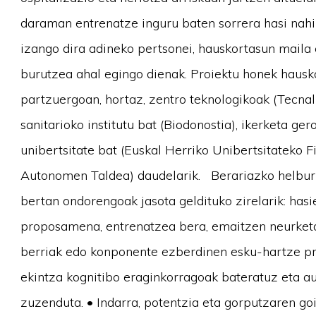
daraman entrenatze inguru baten sorrera hasi nahi
izango dira adineko pertsonei, hauskortasun maila
burutzea ahal egingo dienak. Proiektu honek hauskor
partzuergoan, hortaz, zentro teknologikoak (Tecnali
sanitarioko institutu bat (Biodonostia), ikerketa ger
unibertsitate bat (Euskal Herriko Unibertsitateko F
Autonomen Taldea) daudelarik. Berariazko helburu
bertan ondorengoak jasota geldituko zirelarik: has
proposamena, entrenatzea bera, emaitzen neurketa 
berriak edo konponente ezberdinen esku-hartze pro
ekintza kognitibo eraginkorragoak bateratuz eta a
zuzenduta. • Indarra, potentzia eta gorputzaren g