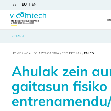
ES
EU
EN
I
< ITZULI
HOME
I+G+
b
EGIAZTAGARRIA
PROIEKTUAK
FALCO
Ahulak zein au
gaitasun fisiko
entrenamendu/