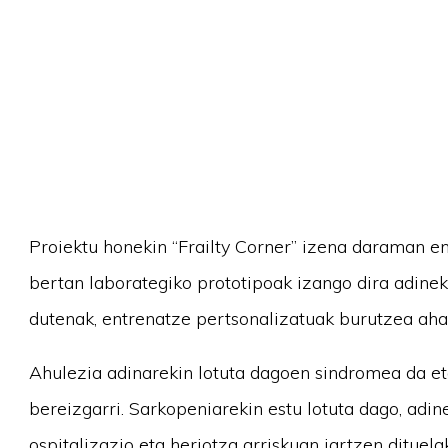
Proiektu honekin “Frailty Corner” izena daraman en
bertan laborategiko prototipoak izango dira adine
dutenak, entrenatze pertsonalizatuak burutzea aha
Ahulezia adinarekin lotuta dagoen sindromea da et
bereizgarri. Sarkopeniarekin estu lotuta dago, adi
ospitalizazio eta heriotza arriskuan jartzen dituel