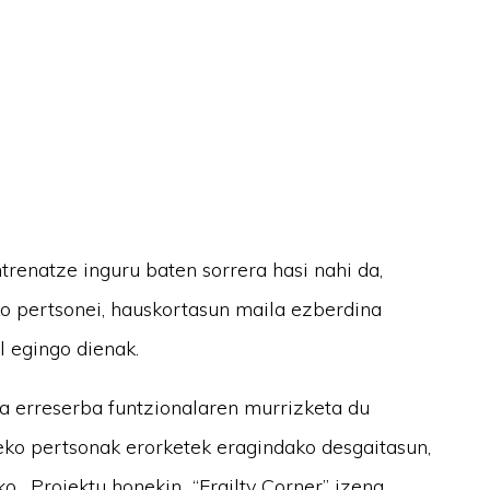
trenatze inguru baten sorrera hasi nahi da,
ko pertsonei, hauskortasun maila ezberdina
l egingo dienak.
a erreserba funtzionalaren murrizketa du
neko pertsonak erorketek eragindako desgaitasun,
ako. Proiektu honekin “Frailty Corner” izena