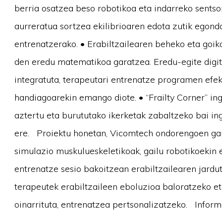
berria osatzea beso robotikoa eta indarreko sentso
aurreratua sortzea ekilibrioaren edota zutik egond
entrenatzerako. • Erabiltzailearen beheko eta goik
den eredu matematikoa garatzea. Eredu-egite digit
integratuta, terapeutari entrenatze programen efek
handiagoarekin emango diote. • “Frailty Corner” in
aztertu eta burututako ikerketak zabaltzeko bai ing
ere. Proiektu honetan, Vicomtech ondorengoen gara
simulazio muskulueskeletikoak, gailu robotikoekin 
entrenatze sesio bakoitzean erabiltzailearen jardu
terapeutek erabiltzaileen eboluzioa baloratzeko et
oinarrituta, entrenatzea pertsonalizatzeko. Infor