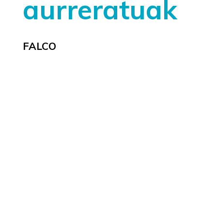
aurreratuak
FALCO