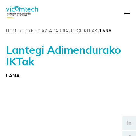
HOME
I+G+
b
EGIAZTAGARRIA
PROIEKTUAK
LANA
Lantegi Adimendurako
IKTak
LANA