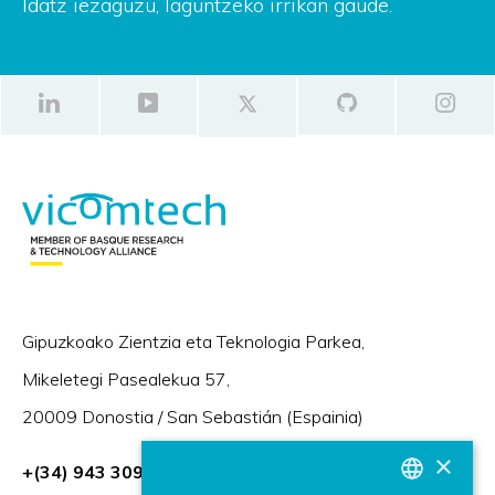
Idatz iezaguzu, laguntzeko irrikan gaude.
Gipuzkoako Zientzia eta Teknologia Parkea,
Mikeletegi Pasealekua 57,
20009 Donostia / San Sebastián (Espainia)
×
+(34) 943 309 230