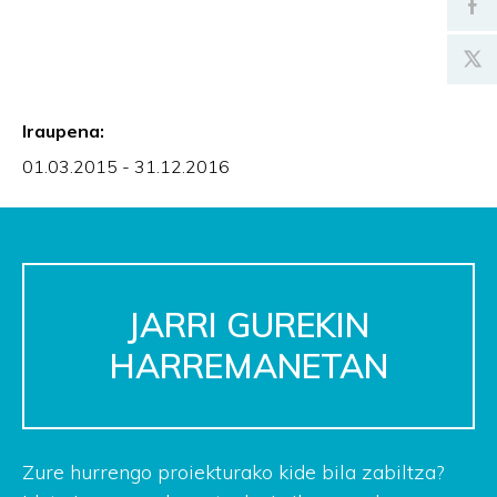
Iraupena:
01.03.2015 - 31.12.2016
JARRI GUREKIN
HARREMANETAN
Zure hurrengo proiekturako kide bila zabiltza?