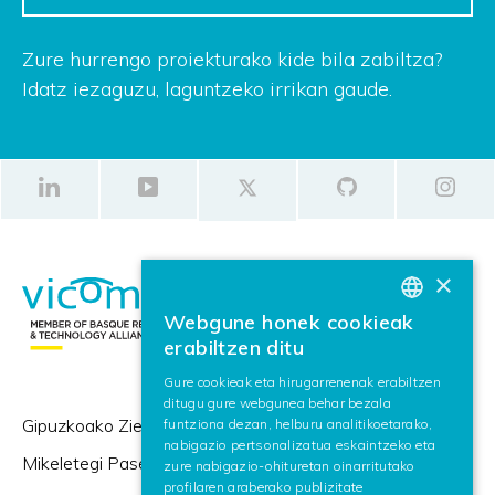
Zure hurrengo proiekturako kide bila zabiltza?
Idatz iezaguzu, laguntzeko irrikan gaude.
×
Webgune honek cookieak
BASQUE
erabiltzen ditu
SPANISH
Gure cookieak eta hirugarrenenak erabiltzen
ditugu gure webgunea behar bezala
ENGLISH
Gipuzkoako Zientzia eta Teknologia Parkea,
funtziona dezan, helburu analitikoetarako,
nabigazio pertsonalizatua eskaintzeko eta
Mikeletegi Pasealekua 57,
zure nabigazio-ohituretan oinarritutako
profilaren araberako publizitate