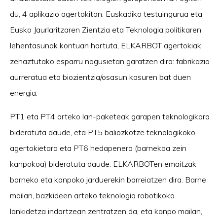
du, 4 aplikazio agertokitan. Euskadiko testuingurua eta
Eusko Jaurlaritzaren Zientzia eta Teknologia politikaren
lehentasunak kontuan hartuta, ELKARBOT agertokiak
zehaztutako esparru nagusietan garatzen dira: fabrikazio
aurreratua eta biozientzia/osasun kasuren bat duen
energia.
PT1 eta PT4 arteko lan-paketeak garapen teknologikora
bideratuta daude, eta PT5 baliozkotze teknologikoko
agertokietara eta PT6 hedapenera (barnekoa zein
kanpokoa) bideratuta daude. ELKARBOTen emaitzak
barneko eta kanpoko jarduerekin barreiatzen dira. Barne
mailan, bazkideen arteko teknologia robotikoko
lankidetza indartzean zentratzen da, eta kanpo mailan,