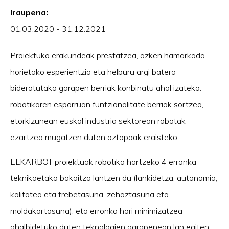
Iraupena:
01.03.2020 - 31.12.2021
Proiektuko erakundeak prestatzea, azken hamarkada
horietako esperientzia eta helburu argi batera
bideratutako garapen berriak konbinatu ahal izateko:
robotikaren esparruan funtzionalitate berriak sortzea,
etorkizunean euskal industria sektorean robotak
ezartzea mugatzen duten oztopoak eraisteko.
ELKARBOT proiektuak robotika hartzeko 4 erronka
teknikoetako bakoitza lantzen du (lankidetza, autonomia,
kalitatea eta trebetasuna, zehaztasuna eta
moldakortasuna), eta erronka hori minimizatzea
ahalbidetuko duten teknologien garapenean lan egiten