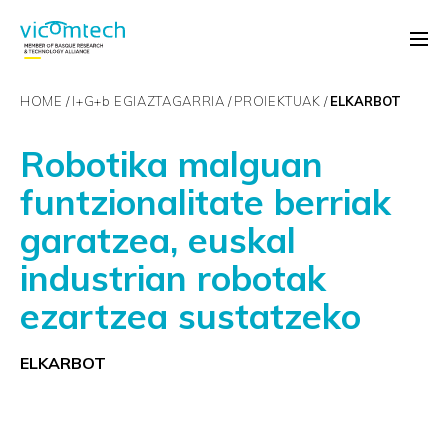
HOME
I+G+
b
EGIAZTAGARRIA
PROIEKTUAK
ELKARBOT
Robotika malguan
funtzionalitate berriak
garatzea, euskal
industrian robotak
ezartzea sustatzeko
ELKARBOT