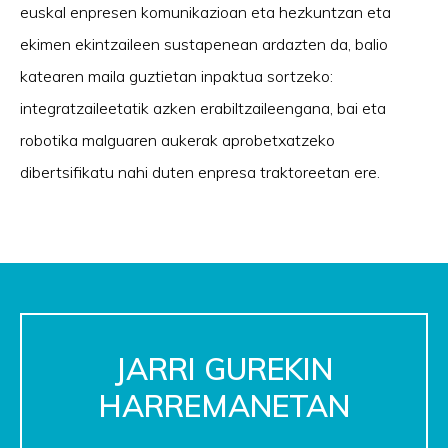
euskal enpresen komunikazioan eta hezkuntzan eta
ekimen ekintzaileen sustapenean ardazten da, balio
katearen maila guztietan inpaktua sortzeko:
integratzaileetatik azken erabiltzaileengana, bai eta
robotika malguaren aukerak aprobetxatzeko
dibertsifikatu nahi duten enpresa traktoreetan ere.
JARRI GUREKIN
HARREMANETAN