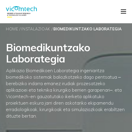
HOME
INSTALAZIOAK
BIOMEDIKUNTZAKO LABORATEGIA
Biomedikuntzako
Laborategia
Aplikazio Biomedikoen Laborategia ingeniaritza
biomedikoko sistemak baliozkotzeko dago pentsatua ‒
berebiziko indarra emanez irudiak prozesatzeko
aplikazioei eta teknika kirurgiko berrien garapenari‒, eta
Vicomtech-en gauzatutako ikerketa aplikatuko
proiektuen eskura jarri diren askotariko ekipamendu
erradiologikoak, kirurgikoak eta simulaziozkoak erabiltzen
dituzte bertan.