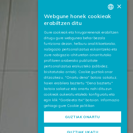
×
Webgune honek cookieak
BASQUE
erabiltzen ditu
SPANISH
Gure cookieak eta hirugarrenenak erabiltzen
ditugu gure webgunea behar bezala
ENGLISH
funtziona dezan, helburu analitikoetarako,
nabigazio pertsonalizatua eskaintzeko eta
zure nabigazio-ohituretan oinarritutako
profilaren araberako publizitate
pertsonalizatua erakusteko (adibidez,
bisitatutako orriak). Cookie guztiak onar
ditzazkezu, "Onartu dena" botoia sakatuz,
haien erabilera baztertu "Dena baztertu"
botoia sakatuz edo onartu nahi dituzun
cookieak aukeratu eta/edo konfiguratu eta
egin klik "Gorde eta Itxi" botoian. Informazio
gehiago gure
Cookie politikan
GUZTIAK ONARTU
GUZTIAK UKATU