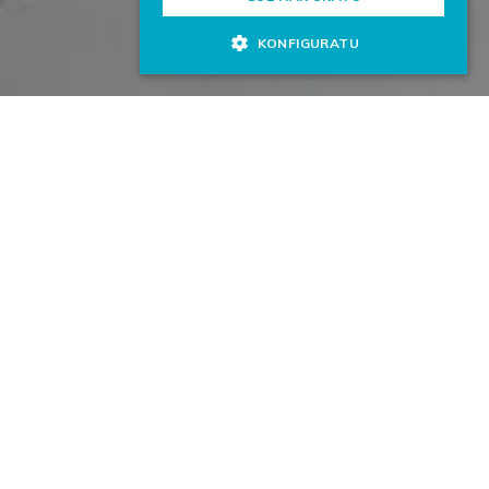
KONFIGURATU
Funtzioak
Laborategi honetan gauzatzen diren funtzioek lotura
dute hauekin:
Irudi Biomedikoen analisia
Lagin biologikoen egiturazko analisia, bereizmen
handiko mikro-tomografia bidez.
Irudi biomedikoak bistaratzeko lantegi erradiologiko
profesionalak.